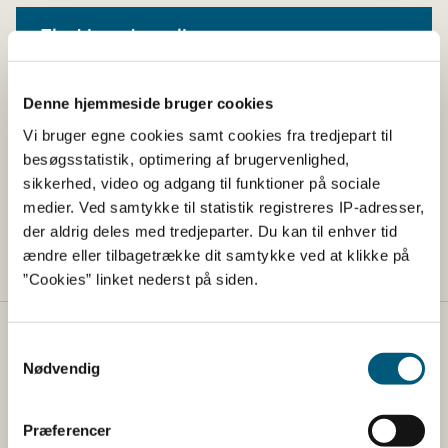
Find hundesmiley
På findhundesmiley.dk kan du læse mere
om hundesmiley-ordningen og
Denne hjemmeside bruger cookies
finde kontrolrapporter for de virksomheder, der er
Vi bruger egne cookies samt cookies fra tredjepart til
omfattet.
besøgsstatistik, optimering af brugervenlighed,
sikkerhed, video og adgang til funktioner på sociale
Gå til findhundesmiley.dk
medier. Ved samtykke til statistik registreres IP-adresser,
der aldrig deles med tredjeparter. Du kan til enhver tid
ændre eller tilbagetrække dit samtykke ved at klikke på
”Cookies” linket nederst på siden.
Fødevarestyrelsen
Samtykkevalg
Nødvendig
Fødevarestyrelsen er en styrelse under
Erhvervsministeriet. Styrelsen arbejder med hele
Præferencer
fødevarekæden fra jord til bord med fokus på