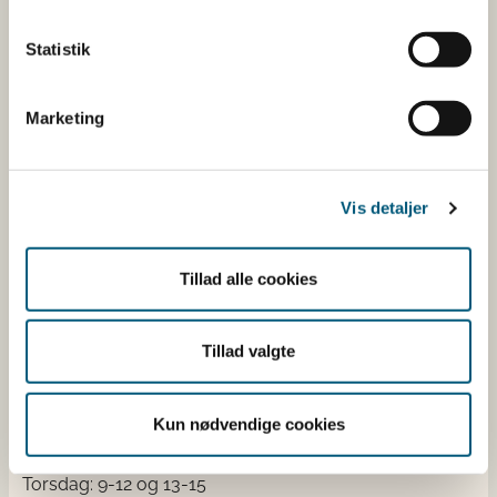
dyresundhed og sikker, sund mad. Vi står bag De
officielle Kostråd og smileykontroller, som du kender
Statistik
fra cafeer, restauranter og supermarkeder.
Marketing
Kontakt
Fødevarestyrelsen
Stationsparken 31-33
Vis detaljer
2600 Glostrup
Tlf. 72 2​​​7 69 00
Tillad alle cookies
CVR: 62534516
EAN
Betaling af regning
Tillad valgte
Åben:
Mandag: 9-12 og 13-15
Kun nødvendige cookies
Tirsdag: 9-12
Onsdag: 9-12
Torsdag: 9-12 og 13-15