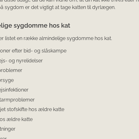
å sygdom er det vigtigt at tage katten til dyrlægen.
lige sygdomme hos kat
r listet en række almindelige sygdomme hos kat.
tioner efter bid- og slåskampe
ejs- og nyrelidelser
problemer
ersyge
jsinfektioner
tarmproblemer
et stofskifte hos ældre katte
hos ældre katte
tninger
rer