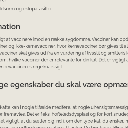
ldsorm og ektoparasitter
nation
igt at vaccinere imod en række sygdomme. Vacciner kan opde
ner og ikke-kernevacciner, hvor kernevacciner bør gives til a
acciner skal gives ud fra en vurdering af livsstil og smitteris
, hvilke vacciner der er relevante for din kat. Det er vigtigt 
tten revaccineres regelmæssigt.
ige egenskaber du skal være opm
ekatte kan i nogle tilfælde medføre, at nogle uhensigtsmæssi
 fremavles. Det er f.eks. hofteledsdysplasi og for kort snudep
et vigtigt, at du sætter dig ind i, om den type kat, du ønsker, 
sige udfordringer relateret til avlen. Du bør tage stilling til 