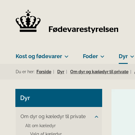
Kost og fødevarer
Foder
Dyr
Du er her:
Forside
Dyr
Om dyr og kæledyr til private
Dyr
Om dyr og kæledyr til private
Alt om kæledyr
Valg af kæledyr