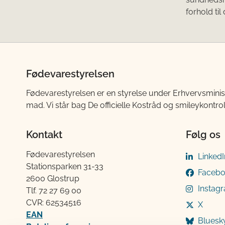
forhold til
Fødevarestyrelsen
Fødevarestyrelsen er en styrelse under Erhvervsminis
mad. Vi står bag De officielle Kostråd og smileykontro
Kontakt
Følg os
Fødevarestyrelsen
LinkedI
Stationsparken 31-33
Faceb
2600 Glostrup
Instag
Tlf. 72 2​​​7 69 00
CVR: 62534516
X
EAN
Bluesk