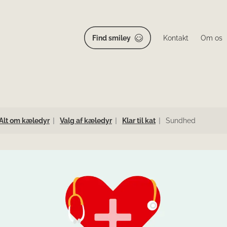
Find smiley
Kontakt
Om os
Alt om kæledyr
Valg af kæledyr
Klar til kat
Sundhed