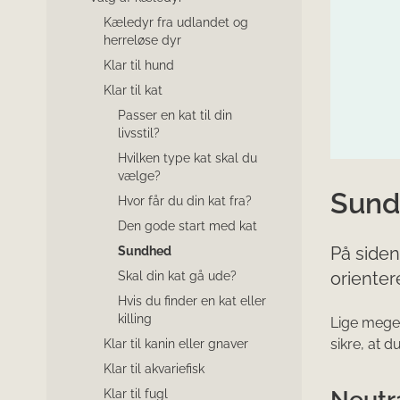
Kæledyr fra udlandet og
herreløse dyr
Klar til hund
Klar til kat
Passer en kat til din
livsstil?
Hvilken type kat skal du
vælge?
Sund
Hvor får du din kat fra?
Den gode start med kat
På side
Sundhed
orienter
Skal din kat gå ude?
Hvis du finder en kat eller
killing
Lige meget 
sikre, at d
Klar til kanin eller gnaver
Klar til akvariefisk
Neutra
Klar til fugl