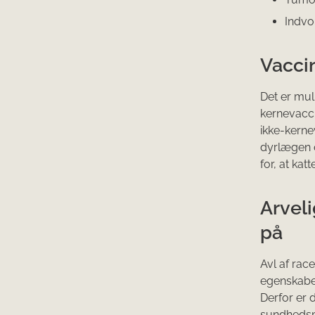
Indvo
Vacci
Det er mul
kernevacci
ikke-kernev
dyrlægen om
for, at ka
Arvel
på
Avl af rac
egenskaber
Derfor er d
sundhedsmæs