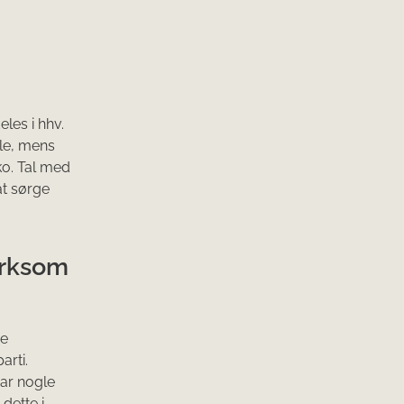
les i hhv.
lle, mens
iko. Tal med
at sørge
ærksom
ge
arti.
har nogle
dette i