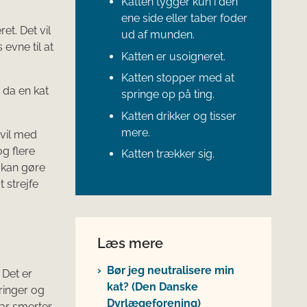
Katten tygger kun i den
ene side eller taber foder
ret. Det vil
ud af munden.
evne til at
Katten er usoigneret.
Katten stopper med at
 da en kat
springe op på ting.
Katten drikker og tisser
mere.
 vil med
og flere
Katten trækker sig.
 kan gøre
 strejfe
Læs mere
Bør jeg neutralisere min
 Det er
kat? (Den Danske
ringer og
Dyrlægeforening)
har smerter.