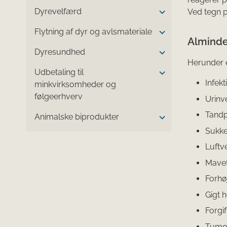
Dyrevelfærd
Ved tegn p
Flytning af dyr og avlsmateriale
Alminde
Dyresundhed
Herunder e
Udbetaling til
Infek
minkvirksomheder og
følgeerhverv
Urinv
Tand
Animalske biprodukter
Sukk
Luftve
Mave
Forhøj
Gigt 
Forgif
Tumo