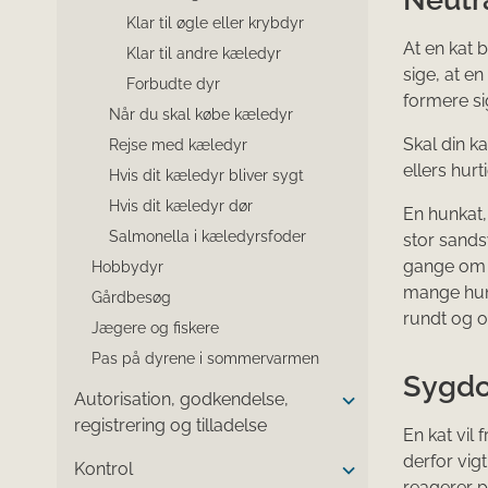
Klar til øgle eller krybdyr
At en kat b
Klar til andre kæledyr
sige, at e
Forbudte dyr
formere si
Når du skal købe kæledyr
Skal din k
Rejse med kæledyr
ellers hurt
Hvis dit kæledyr bliver sygt
Hvis dit kæledyr dør
En hunkat,
Salmonella i kæledyrsfoder
stor sandsy
gange om å
Hobbydyr
mange hunk
Gårdbesøg
rundt og o
Jægere og fiskere
Pas på dyrene i sommervarmen
Sygdo
Autorisation, godkendelse,
registrering og tilladelse
En kat vil 
derfor vi
Kontrol
reagerer på