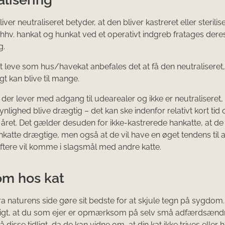
liver neutraliseret betyder, at den bliver kastreret eller sterilise
n hhv. hankat og hunkat ved et operativt indgreb fratages deres 
g.
at leve som hus/havekat anbefales det at få den neutraliseret,
igt kan blive til mange.
 der lever med adgang til udearealer og ikke er neutraliseret,
nlighed blive drægtig – det kan ske indenfor relativt kort tid 
ret. Det gælder desuden for ikke-kastrerede hankatte, at de
atte drægtige, men også at de vil have en øget tendens til at
ftere vil komme i slagsmål med andre katte.
m hos kat
fra naturens side gøre sit bedste for at skjule tegn på sygdom.
gtigt, at du som ejer er opmærksom på selv små adfærdsænd
 disse tidligt, da de kan vidne om, at din kat ikke trives eller 