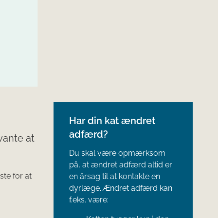
Har din kat ændret
adfærd?
vante at
Du skal være opmærksom
på, at ændret adfærd altid er
ste for at
en årsag til at kontakte en
dyrlæge. Ændret adfærd kan
f.eks. være: