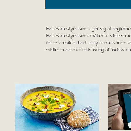
Fødevarestyrelsen tager si​g af regler
Fødevarestyrelsens mål er at sikre su
fødevaresikkerhed, oplyse om sunde k
vildledende markedsføring af fødevarer.​​