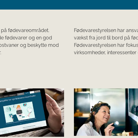
ne på fødevareområdet.
​Fødevarestyrelsen har ansv
nde fødevarer og en god
vækst fra jord til bord på f
ostvaner og beskytte mod
Fødevarestyrelsen har foku
​
virksomheder, interessenter o