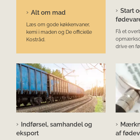
Start o
Alt om mad
fødevar
Læs om gode køkkenvaner,
Få et over
kemi i maden og De officielle
opmærksom 
Kostråd.
drive en 
Indførsel, samhandel og
Mærkn
eksport
af fødev