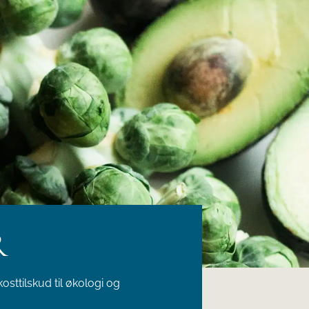
R
osttilskud til økologi og