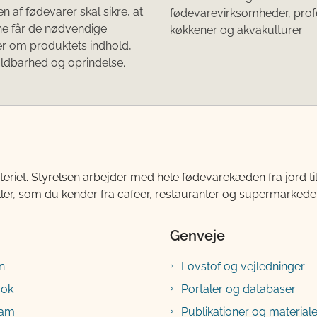
 af fødevarer skal sikre, at
fødevarevirksomheder, prof
ne får de nødvendige
køkkener og akvakulturer
r om produktets indhold,
ldbarhed og oprindelse.
teriet. Styrelsen arbejder med hele fødevarekæden fra jord 
ller, som du kender fra cafeer, restauranter og supermarkeder
Genveje
n
Lovstof og vejledninger
ook
Portaler og databaser
ram
Publikationer og materiale