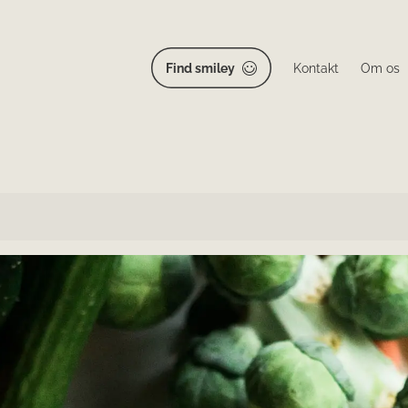
Find smiley
Kontakt
Om os