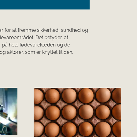
ar for​ at fremme sikkerhed, sundhed og
ødevareområdet. Det betyder, at
s på hele fødevarekæden og de
g aktører, som er knyttet til den.