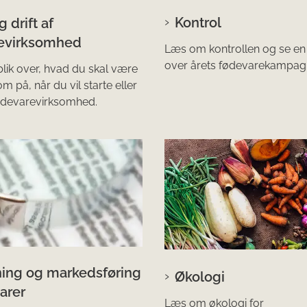
Kontrol
g drift af
evirksomhed
Læs om kontrollen og se en
over årets fødevarekampagn
blik over, hvad du skal være
på, når du vil starte eller
fødevarevirksomhed.
ing og markedsføring
Økologi
arer
Læs om økologi for