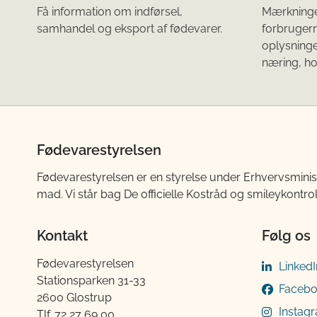
Få information om indførsel,
Mærkningen
samhandel og eksport af fødevarer.
forbruger
oplysninge
næring, ho
Fødevarestyrelsen
Fødevarestyrelsen er en styrelse under Erhvervsminis
mad. Vi står bag De officielle Kostråd og smileykontro
Kontakt
Følg os
Fødevarestyrelsen
LinkedI
Stationsparken 31-33
Faceb
2600 Glostrup
Instag
Tlf. 72 2​​​7 69 00