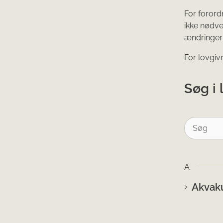
For forord
ikke nødve
ændringer 
For lovgiv
Søg i 
A
Akvaku