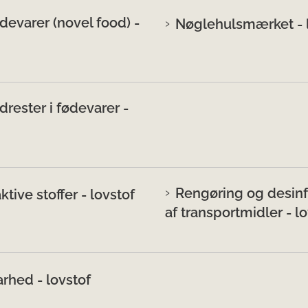
devarer (novel food) -
Nøglehulsmærket - 
drester i fødevarer -
Rengøring og desinf
tive stoffer - lovstof
af transportmidler - l
rhed - lovstof