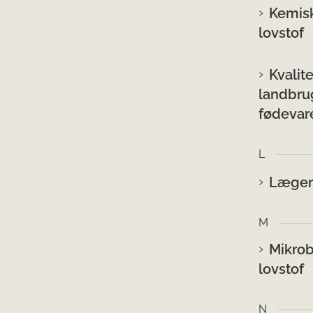
Kemisk
lovstof
Kvalit
landbru
fødevare
L
Lægemi
M
Mikrob
lovstof
N