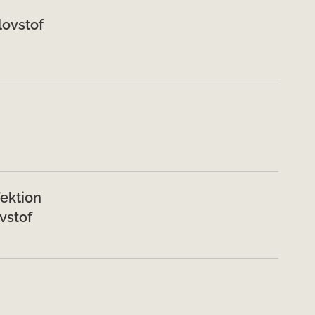
lovstof
ektion
ovstof