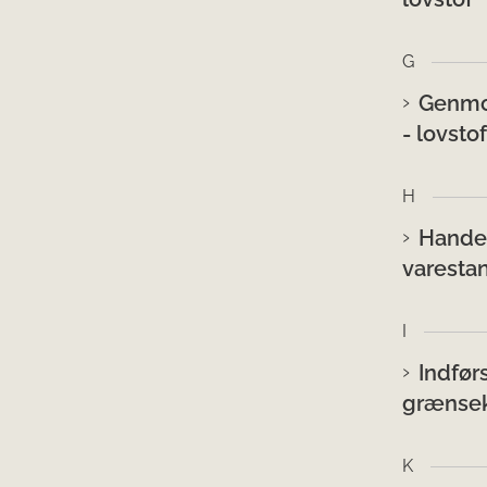
G
Genmod
- lovstof
H
Hande
varestan
I
Indfør
grænseko
K