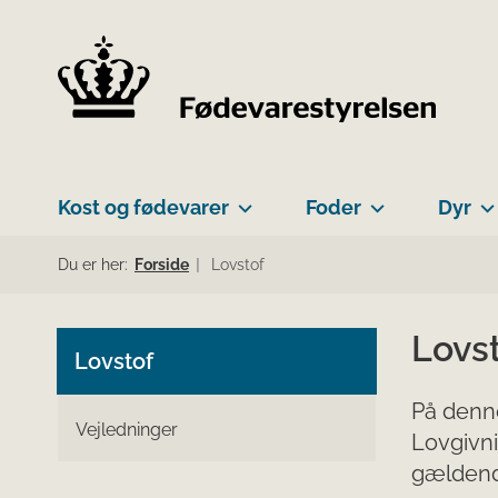
Kost og fødevarer
Foder
Dyr
Du er her:
Forside
Lovstof
Lovs
Lovstof
På denne
Vejledninger
Lovgivni
gældend