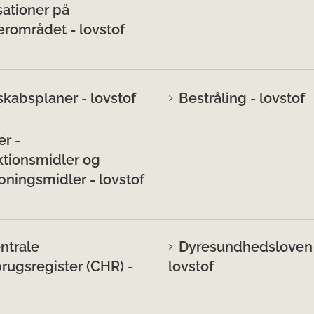
sationer på
ærområdet - lovstof
kabsplaner - lovstof
Bestråling - lovstof
er -
ktionsmidler og
pningsmidler - lovstof
ntrale
Dyresundhedsloven
rugsregister (CHR) -
lovstof