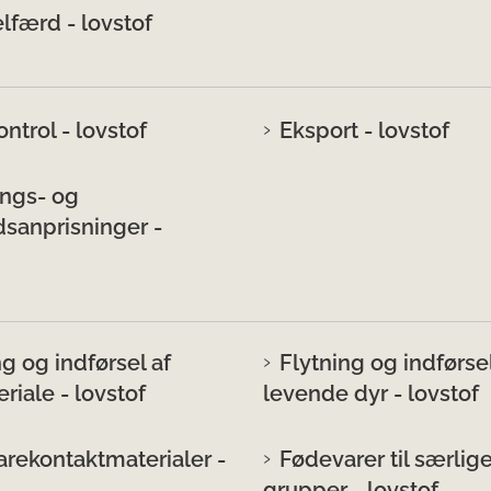
lfærd - lovstof
ntrol - lovstof
Eksport - lovstof
ngs- og
sanprisninger -
ng og indførsel af
Flytning og indførsel
riale - lovstof
levende dyr - lovstof
rekontaktmaterialer -
Fødevarer til særlig
grupper - lovstof