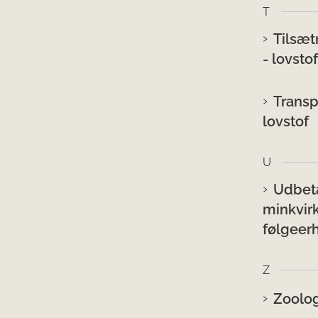
T
Tilsæt
- lovstof
Transp
lovstof
U
Udbeta
minkvir
følgeerh
Z
Zoolog