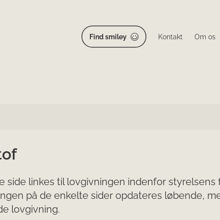
Find smiley
Kontakt
Om os
tof
 side linkes til lovgivningen indenfor styrelsen
ngen på de enkelte sider opdateres løbende, men b
e lovgivning.