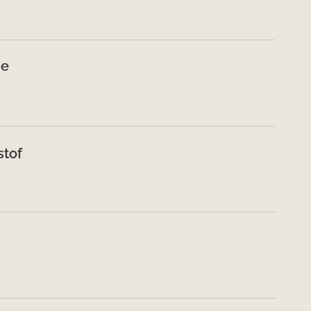
de
stof