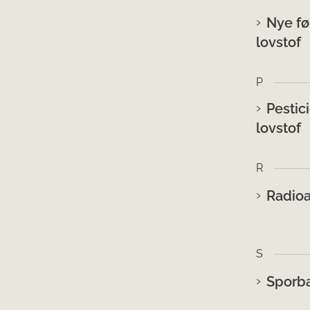
Nye fø
lovstof
P
Pestici
lovstof
R
Radioak
S
Sporba