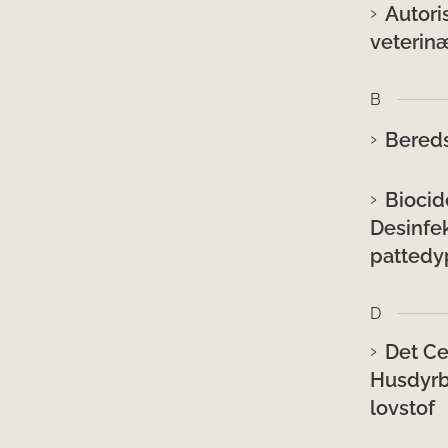
Autori
veterin
B
Bereds
Biocid
Desinfe
pattedy
D
Det Ce
Husdyrb
lovstof