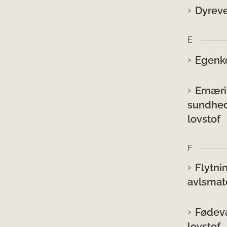
Dyreve
E
Egenko
Ernæri
sundhed
lovstof
F
Flytni
avlsmate
Fødeva
lovstof