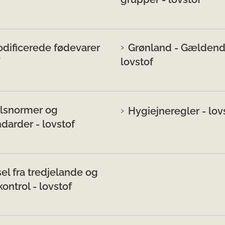
ificerede fødevarer
Grønland - Gælden
lovstof
lsnormer og
Hygiejneregler - lov
darder - lovstof
sel fra tredjelande og
ntrol - lovstof