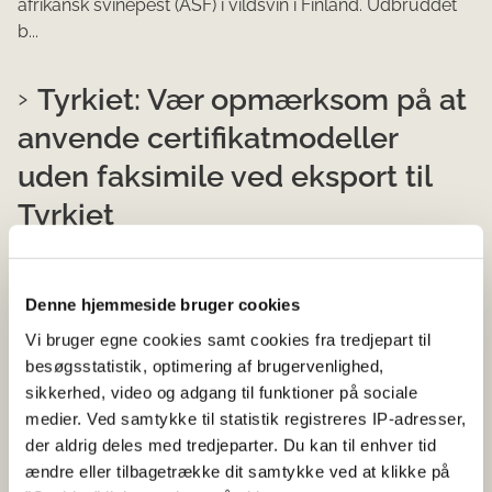
afrikansk svinepest (ASF) i vildsvin i Finland. Udbruddet
b...
Tyrkiet: Vær opmærksom på at
anvende certifikatmodeller
uden faksimile ved eksport til
Tyrkiet
03-08-2026
Faglig nyhed
Faglige nyheder om certifikatdatabasen
Denne hjemmeside bruger cookies
Ved eksport til Tyrkiet på OEC-, EC- og FS-certifikater
Vi bruger egne cookies samt cookies fra tredjepart til
skal eksportøren være opmærksom på udelukkende at
besøgsstatistik, optimering af brugervenlighed,
benytte specifikke Tyrkiet-modeller, da disse er undta...
sikkerhed, video og adgang til funktioner på sociale
medier. Ved samtykke til statistik registreres IP-adresser,
der aldrig deles med tredjeparter. Du kan til enhver tid
ÆNDRING AF DATO FOR AFHOLDELSE AF
NÆSTE SERVICEVINDUE I DIX
ændre eller tilbagetrække dit samtykke ved at klikke på