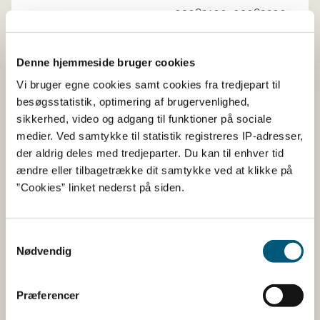
09083100, 09083200
Denne hjemmeside bruger cookies
Frø af anis, fennikel,
Koriander,
KN-kode
Vi bruger egne cookies samt cookies fra tredjepart til
koriander,
09092100, 09092200
besøgsstatistik, optimering af brugervenlighed,
spidskommen,
kommen,
Spidskommen,
KN-
sikkerhed, video og adgang til funktioner på sociale
stjerneanis, enebær,
KN-
kode 09093100,
medier. Ved samtykke til statistik registreres IP-adresser,
kode 0909
09093200
der aldrig deles med tredjeparter. Du kan til enhver tid
ændre eller tilbagetrække dit samtykke ved at klikke på
Frø af anis, stjerneanis,
”Cookies” linket nederst på siden.
kommen, fennikel
og
enebær,
KN-kode
09096100, 09096200
Samtykkevalg
Nødvendig
Ingefær, safran,
Ingefær,
KN-kode
Præferencer
gurkemeje, timian,
09101100, 09101200