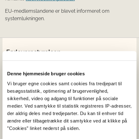
EU-medlemslandene er blevet informeret om
systemlukningen.
Fødevarestyrelsen
Fødevarestyrelsen er en styrelse under
Erhvervsministeriet. Styrelsen arbejder med hele
Denne hjemmeside bruger cookies
fødevarekæden fra jord til bord med fokus på
Vi bruger egne cookies samt cookies fra tredjepart til
dyresundhed og sikker, sund mad. Vi står bag De
besøgsstatistik, optimering af brugervenlighed,
officielle Kostråd og smileykontroller, som du kender
sikkerhed, video og adgang til funktioner på sociale
fra cafeer, restauranter og supermarkeder.
medier. Ved samtykke til statistik registreres IP-adresser,
der aldrig deles med tredjeparter. Du kan til enhver tid
Kontakt
ændre eller tilbagetrække dit samtykke ved at klikke på
”Cookies” linket nederst på siden.
Fødevarestyrelsen