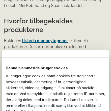
Letkøb, Min Købmand og Spar i hele landet.
Hvorfor tilbagekaldes
produkterne
Bakterien
Listeria monocytogenes
er fundet i
produkterne. Du kan derfor blive smittet med
Listeriabakterier, hvis du spiser produkterne.
Symptomerne kan blandt andet være influenzalignende
symptomer, feber og hovedpine og i sjældne tilfælde
Denne hjemmeside bruger cookies
mavetarmproblemer.
Vi bruger egne cookies samt cookies fra tredjepart til
besøgsstatistik, optimering af brugervenlighed,
Hvad skal du gøre som
sikkerhed, video og adgang til funktioner på sociale
forbruger
medier. Ved samtykke til statistik registreres IP-adresser,
der aldrig deles med tredjeparter. Du kan til enhver tid
Fødevarestyrelsen råder forbrugerne til at levere
ændre eller tilbagetrække dit samtykke ved at klikke på