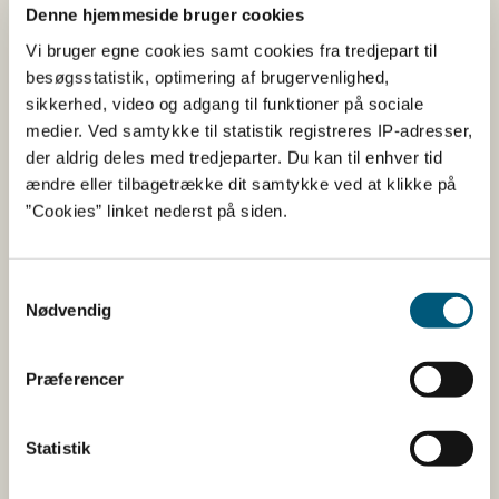
Denne hjemmeside bruger cookies
Rødbedejuice fra
Rødbedejuice fra
koncentrat
koncentrat
Vi bruger egne cookies samt cookies fra tredjepart til
besøgsstatistik, optimering af brugervenlighed,
sikkerhed, video og adgang til funktioner på sociale
medier. Ved samtykke til statistik registreres IP-adresser,
Tilsætningsstoffer og aromaer
der aldrig deles med tredjeparter. Du kan til enhver tid
ændre eller tilbagetrække dit samtykke ved at klikke på
Navn
Funktion af
”Cookies” linket nederst på siden.
tilsætning
Guarmel
Fortykningsmiddel
Samtykkevalg
Johannesbrødmel
Fortykningsmiddel
Nødvendig
Kirsebæraroma,
Aroma
jordbæraroma
Præferencer
Pectin
Fortykningsmiddel
Statistik