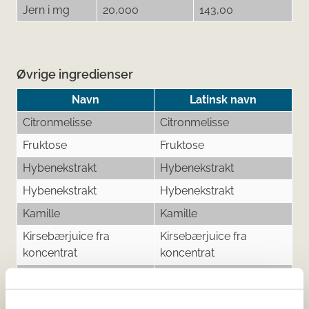
Jern i mg
20,000
143,00
Øvrige ingredienser
Navn
Latinsk navn
Citronmelisse
Citronmelisse
Fruktose
Fruktose
Hybenekstrakt
Hybenekstrakt
Hybenekstrakt
Hybenekstrakt
Kamille
Kamille
Kirsebærjuice fra
Kirsebærjuice fra
koncentrat
koncentrat
Kvikgræsrod
Kvikgræsrod
Padderok
Padderok