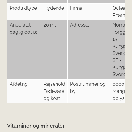
Produkttype:
Flydende
Firma:
Octean
Pharma 
Anbefalet
20 ml
Adresse:
Norra
daglig dosis:
Torggat
15,
Kungsba
Sverige 1
SE -
Kungsba
Sverige
Afdeling:
Rejsehold
Postnummer og
0000
Fødevare
by:
Mangler
og kost
oplysnin
Vitaminer og mineraler