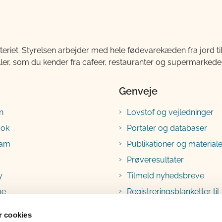
teriet. Styrelsen arbejder med hele fødevarekæden fra jord 
ller, som du kender fra cafeer, restauranter og supermarkeder
Genveje
n
Lovstof og vejledninger
ook
Portaler og databaser
ram
Publikationer og materiale
Prøveresultater
y
Tilmeld nyhedsbreve
be
Registreringsblanketter til
fødevarevirksomheder
 cookies