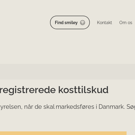
Find smiley
Kontakt
Om os
 registrerede kosttilskud
yrelsen, når de skal markedsføres i Danmark. Søg 