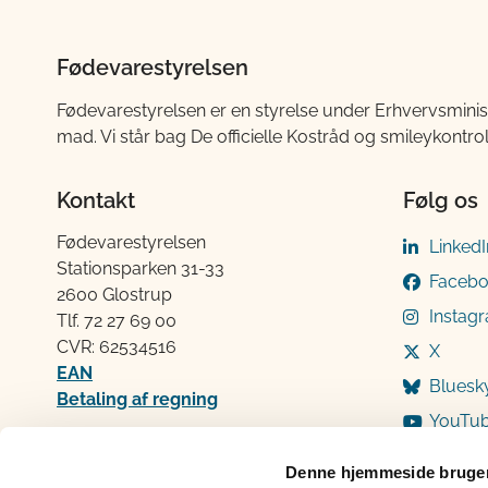
Fødevarestyrelsen
Fødevarestyrelsen er en styrelse under Erhvervsminis
mad. Vi står bag De officielle Kostråd og smileykontro
Kontakt
Følg os
Fødevarestyrelsen
LinkedI
Stationsparken 31-33
Faceb
2600 Glostrup
Instag
Tlf. 72 2​​​7 69 00
CVR: 62534516
X
EAN
Bluesk
Betaling af regning
YouTu
Åben:
Mandag: 9-12 og 13-15
Denne hjemmeside bruger