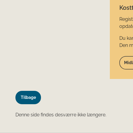
Kostt
Regist
opdate
Du kan
Den mi
Midl
Tilbage
Denne side findes desværre ikke længere.