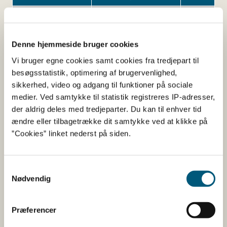
Kæmpenatlysolie
1000-3000
mg
(8-10%GLA)
Denne hjemmeside bruger cookies
Vi bruger egne cookies samt cookies fra tredjepart til
besøgsstatistik, optimering af brugervenlighed,
Her kan du finde detaljerede
sikkerhed, video og adgang til funktioner på sociale
oplysninger om det kosttilskud,
medier. Ved samtykke til statistik registreres IP-adresser,
du har søgt på
der aldrig deles med tredjeparter. Du kan til enhver tid
ændre eller tilbagetrække dit samtykke ved at klikke på
”Cookies” linket nederst på siden.
Informationerne er angivet af den virksomhed, der har
anmeldt produktet.
Her kan du bl.a. se, hvilke indholdsstoffer produktet
Samtykkevalg
Nødvendig
indeholder, og i hvilke mængder:
Vitaminer og mineraler.
Præferencer
Andre stoffer end vitaminer og