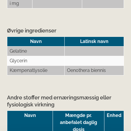
i mg
Øvrige ingredienser
Navn
Latinsk navn
Gelatine
Glycerin
Kæmpenatlysolie
Oenothera biennis
Andre stoffer med ernæringsmæssig eller
fysiologisk virkning
Navn
Mængde pr.
Enhed
anbefalet daglig
dosis