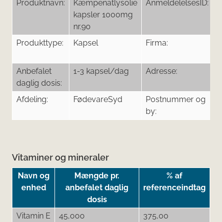
Produktnavn:
Kæmpenatlysolie
AnmeldelelsesID:
2
kapsler 1000mg
nr.90
Produkttype:
Kapsel
Firma:
D
A
Anbefalet
1-3 kapsel/dag
Adresse:
H
daglig dosis:
Afdeling:
FødevareSyd
Postnummer og
7
by:
E
Vitaminer og mineraler
Navn og
Mængde pr.
% af
enhed
anbefalet daglig
referenceindtag
dosis
Vitamin E
45,000
375,00