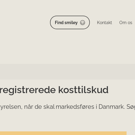
Find smiley
Kontakt
Om os
 registrerede kosttilskud
yrelsen, når de skal markedsføres i Danmark. Søg 