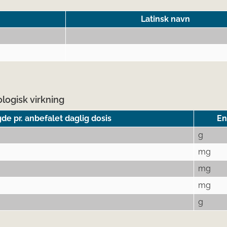
Latinsk navn
logisk virkning
e pr. anbefalet daglig dosis
En
g
mg
mg
mg
g