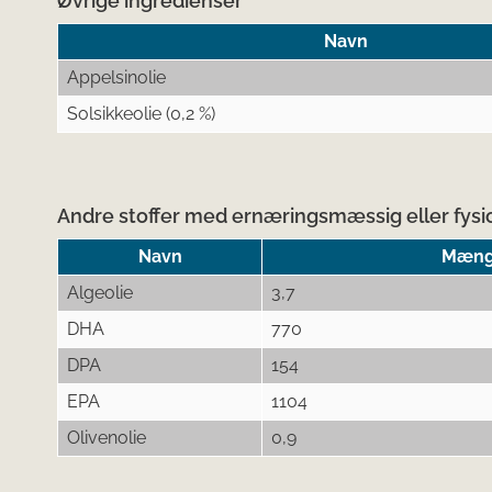
Øvrige ingredienser
Navn
Appelsinolie
Solsikkeolie (0,2 %)
Andre stoffer med ernæringsmæssig eller fysio
Navn
Mængd
Algeolie
3,7
DHA
770
DPA
154
EPA
1104
Olivenolie
0,9