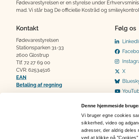
Fødevarestyrelsen er en styrelse under Erhvervsminis
mad. Vi står bag De officielle Kostråd og smileykontro
Kontakt
Følg os
Fødevarestyrelsen
LinkedI
Stationsparken 31-33
Faceb
2600 Glostrup
Instag
Tlf. 72 2​​​7 69 00
CVR: 62534516
X
EAN
Bluesk
Betaling af regning
YouTu
Åben:
Mandag: 9-12 og 13-15
Denne hjemmeside bruger
Tirsdag: 9-12
Vi bruger egne cookies samt
Onsdag: 9-12
sikkerhed, video og adgang 
Torsdag: 9-12 og 13-15
adresser, der aldrig deles 
Fredag: 9-12
ved at klikke på ”Cookies” 