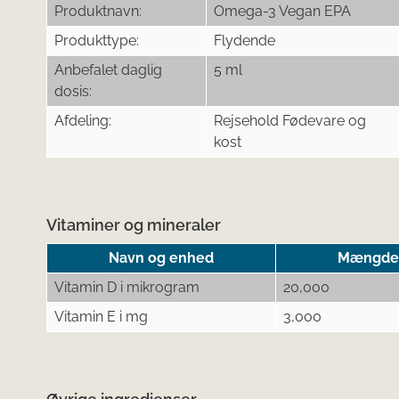
Produktnavn:
Omega-3 Vegan EPA
Produkttype:
Flydende
Anbefalet daglig
5 ml
dosis:
Afdeling:
Rejsehold Fødevare og
kost
Vitaminer og mineraler
Navn og enhed
Mængde p
Vitamin D i mikrogram
20,000
Vitamin E i mg
3,000