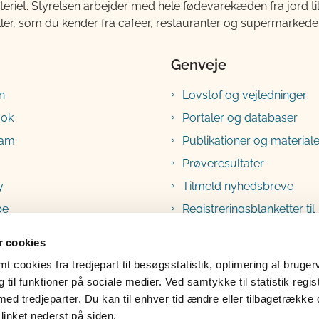
teriet. Styrelsen arbejder med hele fødevarekæden fra jord 
ller, som du kender fra cafeer, restauranter og supermarkeder
Genveje
n
Lovstof og vejledninger
ook
Portaler og databaser
ram
Publikationer og materiale
Prøveresultater
y
Tilmeld nyhedsbreve
be
Registreringsblanketter til
fødevarevirksomheder
 cookies
 cookies fra tredjepart til besøgsstatistik, optimering af bruger
til funktioner på sociale medier. Ved samtykke til statistik regis
med tredjeparter. Du kan til enhver tid ændre eller tilbagetrække
linket nederst på siden.