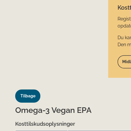
Kostt
Regist
opdate
Du kan
Den mi
Midl
Tilbage
Omega-3 Vegan EPA
Kosttilskudsoplysninger