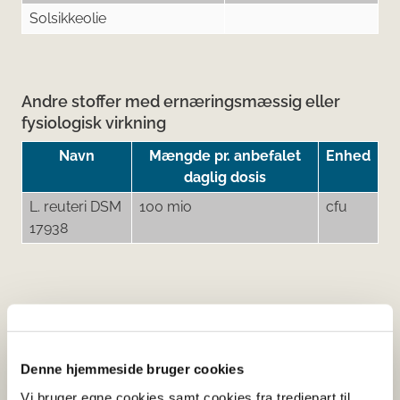
Solsikkeolie
Andre stoffer med ernæringsmæssig eller
fysiologisk virkning
Navn
Mængde pr. anbefalet
Enhed
daglig dosis
L. reuteri DSM
100 mio
cfu
17938
Her kan du finde detaljerede
oplysninger om det kosttilskud,
Denne hjemmeside bruger cookies
du har søgt på
Vi bruger egne cookies samt cookies fra tredjepart til