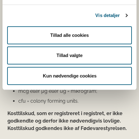
virksomhedens smiley-status og de seneste
kontrolrapporter.
Vis detaljer
Den fødevareafdeling, der fører tilsyn med
virksomheden, er angivet.
Tillad alle cookies
Se fødevareafdelingernes adresser
Tillad valgte
Mængdeangivelser:
g = gram;
Kun nødvendige cookies
mg = milligram;
mcg eller μg eller ug = mikrogram;
cfu = colony forming units.
Kosttilskud, som er registreret i registret, er ikke
godkendte og derfor ikke nødvendigvis lovlige.
Kosttilskud godkendes ikke af Fødevarestyrelsen.