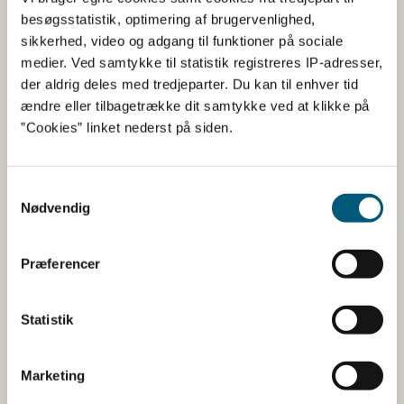
besøgsstatistik, optimering af brugervenlighed,
Informationerne er angivet af den virksomhed, der har
sikkerhed, video og adgang til funktioner på sociale
anmeldt produktet.
medier. Ved samtykke til statistik registreres IP-adresser,
Her kan du bl.a. se, hvilke indholdsstoffer produktet
der aldrig deles med tredjeparter. Du kan til enhver tid
indeholder, og i hvilke mængder:
ændre eller tilbagetrække dit samtykke ved at klikke på
”Cookies” linket nederst på siden.
Vitaminer og mineraler.
Andre stoffer end vitaminer og
mineraler med ernæringsmæssig eller
Samtykkevalg
Nødvendig
fysiologisk virkning.
Tilsætningsstoffer og aromaer.
Præferencer
Øvrige ingredienser.
Du kan som forbruger læse mere om kosttilskud
Statistik
her
Du kan også finde kontaktoplysninger på den
Marketing
virksomhed, som har anmeldt produktet. Hvis du
klikker på virksomhedens navn, kan du se