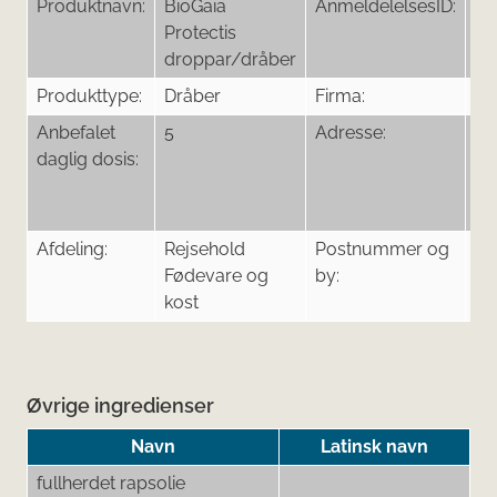
Produktnavn:
BioGaia
AnmeldelelsesID:
19
Protectis
droppar/dråber
Produkttype:
Dråber
Firma:
Bi
Anbefalet
5
Adresse:
Ku
daglig dosis:
3,
32
64
Afdeling:
Rejsehold
Postnummer og
00
Fødevare og
by:
op
kost
Øvrige ingredienser
Navn
Latinsk navn
fullherdet rapsolie