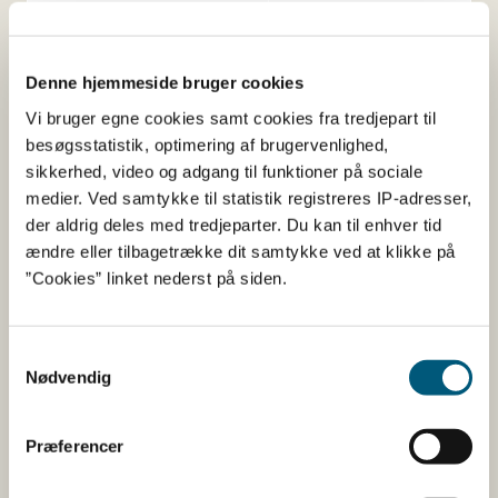
siliciumdioxid
Antiklumpningsmiddel
Denne hjemmeside bruger cookies
Vi bruger egne cookies samt cookies fra tredjepart til
Her kan du finde detaljerede
besøgsstatistik, optimering af brugervenlighed,
oplysninger om det kosttilskud,
sikkerhed, video og adgang til funktioner på sociale
medier. Ved samtykke til statistik registreres IP-adresser,
du har søgt på
der aldrig deles med tredjeparter. Du kan til enhver tid
ændre eller tilbagetrække dit samtykke ved at klikke på
Informationerne er angivet af den virksomhed, der har
”Cookies” linket nederst på siden.
anmeldt produktet.
Her kan du bl.a. se, hvilke indholdsstoffer produktet
Samtykkevalg
indeholder, og i hvilke mængder:
Nødvendig
Vitaminer og mineraler.
Andre stoffer end vitaminer og
Præferencer
mineraler med ernæringsmæssig eller