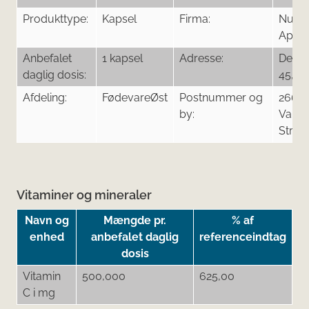
Produkttype:
Kapsel
Firma:
Nutr
ApS
Anbefalet
1 kapsel
Adresse:
Delta
daglig dosis:
45, 4.
Afdeling:
FødevareØst
Postnummer og
2665
by:
Valle
Stran
Vitaminer og mineraler
Navn og
Mængde pr.
% af
enhed
anbefalet daglig
referenceindtag
dosis
Vitamin
500,000
625,00
C i mg