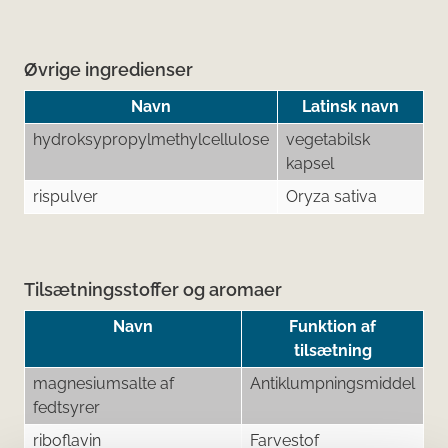
Øvrige ingredienser
Navn
Latinsk navn
hydroksypropylmethylcellulose
vegetabilsk
kapsel
rispulver
Oryza sativa
Tilsætningsstoffer og aromaer
Navn
Funktion af
tilsætning
magnesiumsalte af
Antiklumpningsmiddel
fedtsyrer
riboflavin
Farvestof