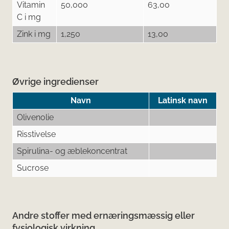
Vitamin
50,000
63,00
C i mg
Zink i mg
1,250
13,00
Øvrige ingredienser
Navn
Latinsk navn
Olivenolie
Risstivelse
Spirulina- og æblekoncentrat
Sucrose
Andre stoffer med ernæringsmæssig eller
fysiologisk virkning