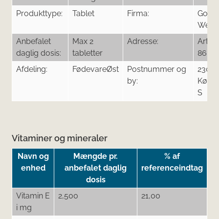
Produkttype:
Tablet
Firma:
Good
Welln
Anbefalet
Max 2
Adresse:
Artille
daglig dosis:
tabletter
86, 5
Afdeling:
FødevareØst
Postnummer og
2300
by:
Købe
S
Vitaminer og mineraler
Navn og
Mængde pr.
% af
enhed
anbefalet daglig
referenceindtag
dosis
Vitamin E
2,500
21,00
i mg