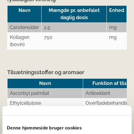
Navn
Mængde pr. anbefalet
Enhed
daglig dosis
Carotenoider
2,5
mg
Kollagen
750
mg
(bovin)
Tilsætningsstoffer og aromaer
Navn
Funktion af tilsæt
Ascorbyl palmitat
Antioxidant
Ethylcellulose
Overfladebehandling
Glycerol
Overfladebehandling
Hydroxypropylcellulose
Fyldemiddel
Denne hjemmeside bruger cookies
Hydroxypropylmethylcellulose
Fyldemiddel