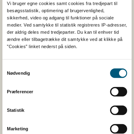
Vi bruger egne cookies samt cookies fra tredjepart til
Magnesiumsalte af fedtsyrer
Fyldemiddel
besøgsstatistik, optimering af brugervenlighed,
sikkerhed, video og adgang til funktioner på sociale
Polyethylenglycol
Overfladebehandling
medier. Ved samtykke til statistik registreres IP-adresser,
Rødbedefarve
Farvestof
der aldrig deles med tredjeparter. Du kan til enhver tid
Saccharoseestere af fedtsyrer
Overfladebehandling
ændre eller tilbagetrække dit samtykke ved at klikke på
”Cookies” linket nederst på siden.
Siliciumdioxid
Antiklumpningsmidde
talkum
Overfladebehandling
Samtykkevalg
Tocopherolrig ekstrakt
Antioxidant
Nødvendig
Tværbunden
Fyldemiddel
natriumcarboxymethylcellulose
Præferencer
Statistik
Her kan du finde detaljerede
oplysninger om det kosttilskud,
Marketing