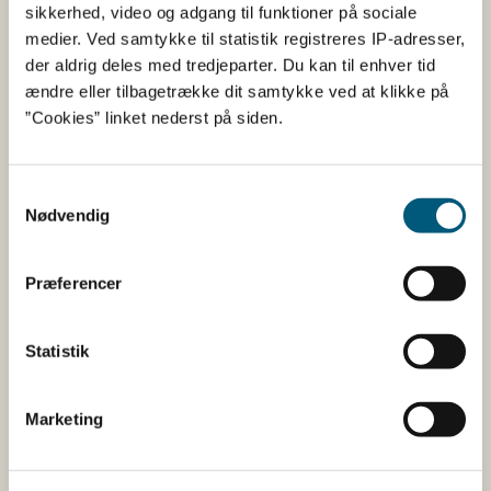
Fødevarestyrelsen
sikkerhed, video og adgang til funktioner på sociale
medier. Ved samtykke til statistik registreres IP-adresser,
Fødevarestyrelsen er en styrelse under
der aldrig deles med tredjeparter. Du kan til enhver tid
Erhvervsministeriet. Styrelsen arbejder med hele
ændre eller tilbagetrække dit samtykke ved at klikke på
fødevarekæden fra jord til bord med fokus på
”Cookies” linket nederst på siden.
dyresundhed og sikker, sund mad. Vi står bag De
officielle Kostråd og smileykontroller, som du kender
fra cafeer, restauranter og supermarkeder.
Samtykkevalg
Nødvendig
Kontakt
Præferencer
Fødevarestyrelsen
Stationsparken 31-33
2600 Glostrup
Statistik
Tlf. 72 2​​​7 69 00
CVR: 62534516
EAN
Marketing
Betaling af regning
Åben: