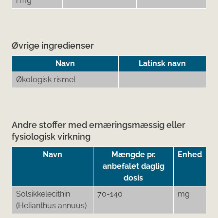
i mg
Øvrige ingredienser
Navn
Latinsk navn
Økologisk rismel
Andre stoffer med ernæringsmæssig eller
fysiologisk virkning
Navn
Mængde pr.
Enhed
anbefalet daglig
dosis
Solsikkelecithin
70-140
mg
(Helianthus annuus)