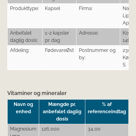
Produkttype:
Kapsel
Firma:
Natur
Lipo
ApS
Anbefalet
1-2 kapsler
Adresse:
Kong
daglig dosis:
pr. dag
14C
Afdeling:
FødevareØst
Postnummer og
2300
by:
Købe
S
Vitaminer og mineraler
Navn og
Mængde pr.
% af
enhed
anbefalet daglig
referenceindtag
dosis
Magnesium
126,000
34,00