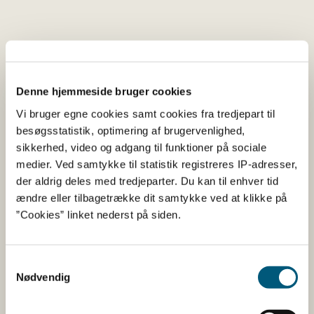
Tilsætningsstoffer og aromaer
Navn
Funktion af tilsæt
Denne hjemmeside bruger cookies
Hydroxypropylmethylcellulose
Overfladebehandlings
Vi bruger egne cookies samt cookies fra tredjepart til
besøgsstatistik, optimering af brugervenlighed,
sikkerhed, video og adgang til funktioner på sociale
Her kan du finde detaljerede
medier. Ved samtykke til statistik registreres IP-adresser,
der aldrig deles med tredjeparter. Du kan til enhver tid
oplysninger om det kosttilskud,
ændre eller tilbagetrække dit samtykke ved at klikke på
du har søgt på
”Cookies” linket nederst på siden.
Informationerne er angivet af den virksomhed, der har
Samtykkevalg
anmeldt produktet.
Nødvendig
Her kan du bl.a. se, hvilke indholdsstoffer produktet
indeholder, og i hvilke mængder: