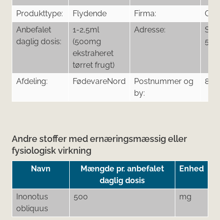
Produkttype:
Flydende
Firma:
Cor
Anbefalet
1-2,5ml
Adresse:
Sko
daglig dosis:
(500mg
5 a
ekstraheret
tørret frugt)
Afdeling:
FødevareNord
Postnummer og
800
by:
Andre stoffer med ernæringsmæssig eller
fysiologisk virkning
Navn
Mængde pr. anbefalet
Enhed
daglig dosis
Inonotus
500
mg
obliquus