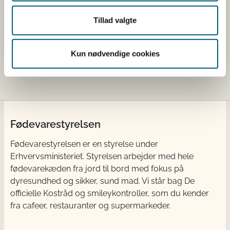
mcg eller μg eller ug = mikrogram;
Tillad valgte
cfu = colony forming units.
Kosttilskud, som er registreret i registret, er ikke
Kun nødvendige cookies
godkendte og derfor ikke nødvendigvis lovlige.
Kosttilskud godkendes ikke af Fødevarestyrelsen.
Fødevarestyrelsen
Fødevarestyrelsen er en styrelse under
Erhvervsministeriet. Styrelsen arbejder med hele
fødevarekæden fra jord til bord med fokus på
dyresundhed og sikker, sund mad. Vi står bag De
officielle Kostråd og smileykontroller, som du kender
fra cafeer, restauranter og supermarkeder.