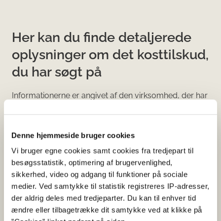
Her kan du finde detaljerede
oplysninger om det kosttilskud,
du har søgt på
Informationerne er angivet af den virksomhed, der har
anmeldt produktet.
Her kan du bl.a. se, hvilke indholdsstoffer produktet
Denne hjemmeside bruger cookies
indeholder, og i hvilke mængder:
Vi bruger egne cookies samt cookies fra tredjepart til
Vitaminer og mineraler.
besøgsstatistik, optimering af brugervenlighed,
Andre stoffer end vitaminer og
sikkerhed, video og adgang til funktioner på sociale
mineraler med ernæringsmæssig eller
medier. Ved samtykke til statistik registreres IP-adresser,
fysiologisk virkning.
der aldrig deles med tredjeparter. Du kan til enhver tid
ændre eller tilbagetrække dit samtykke ved at klikke på
Tilsætningsstoffer og aromaer.