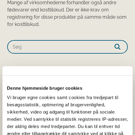
Mange af virksomhederne forhandler også andre
fødevarer end kosttilskud. Der er ikke krav om
registrering for disse produkter på samme måde som
for kosttilskud.​​​​​​
Søg på produktnavn eller virksomhed
1 resultater
Sorter alfabetisk
Denne hjemmeside bruger cookies
Milo
Vi bruger egne cookies samt cookies fra tredjepart til
Pulver
besøgsstatistik, optimering af brugervenlighed,
AnmeldelsesID:
23989
sikkerhed, video og adgang til funktioner på sociale
medier. Ved samtykke til statistik registreres IP-adresser,
Virksomhed:
La Paz Market, Tagensvej
der aldrig deles med tredjeparter. Du kan til enhver tid
ændre eller tilbagetrække dit samtykke ved at klikke på