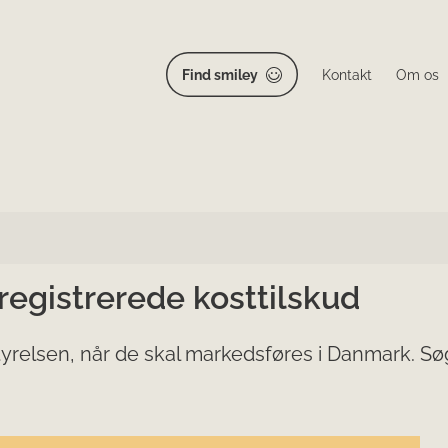
Find smiley
Kontakt
Om os
 registrerede kosttilskud
yrelsen, når de skal markedsføres i Danmark. Søg 