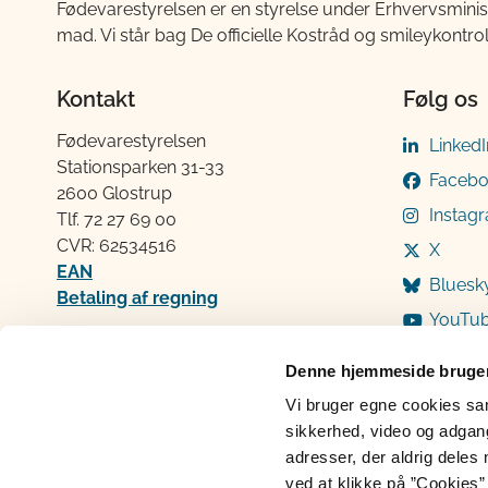
Fødevarestyrelsen er en styrelse under Erhvervsminis
mad. Vi står bag De officielle Kostråd og smileykontro
Kontakt
Følg os
Fødevarestyrelsen
LinkedI
Stationsparken 31-33
Faceb
2600 Glostrup
Instag
Tlf. 72 2​​​7 69 00
CVR: 62534516
X
EAN
Bluesk
Betaling af regning
YouTu
Åben:
Mandag: 9-12 og 13-15
Denne hjemmeside bruger
Tirsdag: 9-12
Vi bruger egne cookies samt
Onsdag: 9-12
sikkerhed, video og adgang 
Torsdag: 9-12 og 13-15
adresser, der aldrig deles 
Fredag: 9-12
ved at klikke på ”Cookies” 