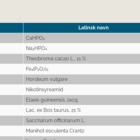
Latinsk navn
CaHPO₄
Na₂HPO₄
Theobroma cacao L., 11 %
Fe₄(P₂O₇)₃
Hordeum vulgare
Nikotinsyreamid
Elaeis guineensis Jacq.
Lac, ex Bos taurus, 21 %
Saccharum officinarum L.
Manihot esculenta Crantz