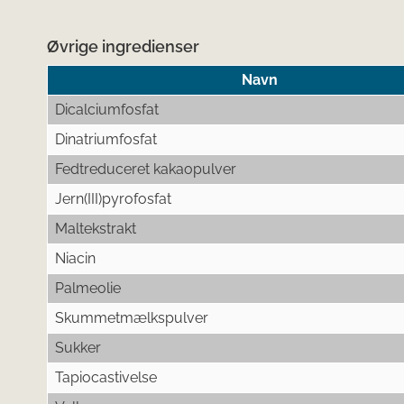
Øvrige ingredienser
Navn
Dicalciumfosfat
Dinatriumfosfat
Fedtreduceret kakaopulver
Jern(III)pyrofosfat
Maltekstrakt
Niacin
Palmeolie
Skummetmælkspulver
Sukker
Tapiocastivelse