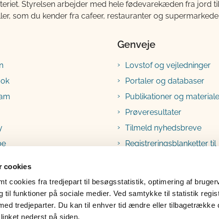
teriet. Styrelsen arbejder med hele fødevarekæden fra jord 
ller, som du kender fra cafeer, restauranter og supermarkeder
Genveje
n
Lovstof og vejledninger
ook
Portaler og databaser
ram
Publikationer og materiale
Prøveresultater
y
Tilmeld nyhedsbreve
be
Registreringsblanketter til
fødevarevirksomheder
 cookies
 cookies fra tredjepart til besøgsstatistik, optimering af bruger
til funktioner på sociale medier. Ved samtykke til statistik regis
med tredjeparter. Du kan til enhver tid ændre eller tilbagetrække
linket nederst på siden.