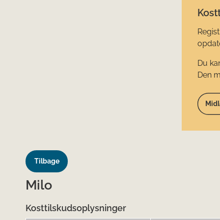
Kostt
Regist
opdate
Du kan
Den mi
Midl
Tilbage
Milo
Kosttilskudsoplysninger