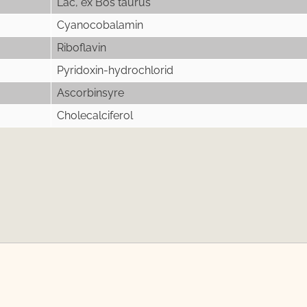
Lac, ex Bos taurus
Cyanocobalamin
Riboflavin
Pyridoxin-hydrochlorid
Ascorbinsyre
Cholecalciferol