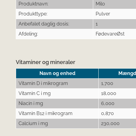
Produktnavn:
Milo
Produkttype:
Pulver
Anbefalet daglig dosis:
1
Afdeling:
FødevareØst
Vitaminer og mineraler
Navn og enhed
Mængde 
Vitamin D i mikrogram
1,700
Vitamin C i mg
18,000
Niacin i mg
6,000
Vitamin B12 i mikrogram
0,870
Calcium i mg
230,000