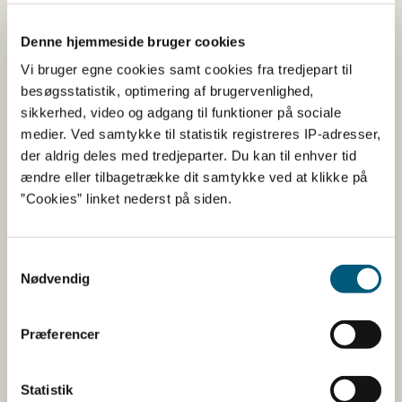
Denne hjemmeside bruger cookies
Her kan du finde detaljerede
Vi bruger egne cookies samt cookies fra tredjepart til
oplysninger om det kosttilskud,
besøgsstatistik, optimering af brugervenlighed,
sikkerhed, video og adgang til funktioner på sociale
du har søgt på
medier. Ved samtykke til statistik registreres IP-adresser,
der aldrig deles med tredjeparter. Du kan til enhver tid
Informationerne er angivet af den virksomhed, der har
ændre eller tilbagetrække dit samtykke ved at klikke på
anmeldt produktet.
”Cookies” linket nederst på siden.
Her kan du bl.a. se, hvilke indholdsstoffer produktet
indeholder, og i hvilke mængder:
Samtykkevalg
Nødvendig
Vitaminer og mineraler.
Andre stoffer end vitaminer og
mineraler med ernæringsmæssig eller
Præferencer
fysiologisk virkning.
Tilsætningsstoffer og aromaer.
Statistik