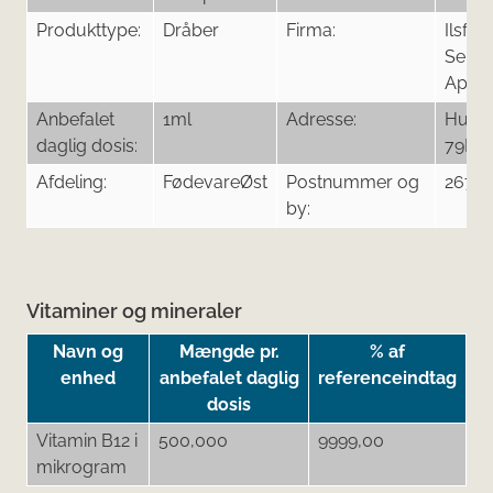
Produkttype:
Dråber
Firma:
Ilsfort
Servi
ApS L
Anbefalet
1ml
Adresse:
Hundi
daglig dosis:
79F
Afdeling:
FødevareØst
Postnummer og
2670 
by:
Vitaminer og mineraler
Navn og
Mængde pr.
% af
enhed
anbefalet daglig
referenceindtag
dosis
Vitamin B12 i
500,000
9999,00
mikrogram