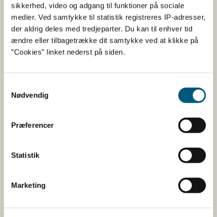
Fødevarestyrelsen
sikkerhed, video og adgang til funktioner på sociale
medier. Ved samtykke til statistik registreres IP-adresser,
Fødevarestyrelsen er en styrelse under
der aldrig deles med tredjeparter. Du kan til enhver tid
Erhvervsministeriet. Styrelsen arbejder med hele
ændre eller tilbagetrække dit samtykke ved at klikke på
fødevarekæden fra jord til bord med fokus på
”Cookies” linket nederst på siden.
dyresundhed og sikker, sund mad. Vi står bag De
officielle Kostråd og smileykontroller, som du kender
fra cafeer, restauranter og supermarkeder.
Samtykkevalg
Nødvendig
Kontakt
Præferencer
Fødevarestyrelsen
Stationsparken 31-33
2600 Glostrup
Statistik
Tlf. 72 2​​​7 69 00
CVR: 62534516
EAN
Marketing
Betaling af regning
Åben: