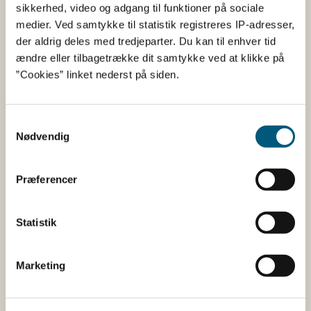
Fødevarestyrelsen
sikkerhed, video og adgang til funktioner på sociale
medier. Ved samtykke til statistik registreres IP-adresser,
Fødevarestyrelsen er en styrelse under
der aldrig deles med tredjeparter. Du kan til enhver tid
Erhvervsministeriet. Styrelsen arbejder med hele
ændre eller tilbagetrække dit samtykke ved at klikke på
fødevarekæden fra jord til bord med fokus på
”Cookies” linket nederst på siden.
dyresundhed og sikker, sund mad. Vi står bag De
officielle Kostråd og smileykontroller, som du kender
fra cafeer, restauranter og supermarkeder.
Samtykkevalg
Nødvendig
Kontakt
Præferencer
Fødevarestyrelsen
Stationsparken 31-33
2600 Glostrup
Statistik
Tlf. 72 2​​​7 69 00
CVR: 62534516
EAN
Marketing
Betaling af regning
Åben: