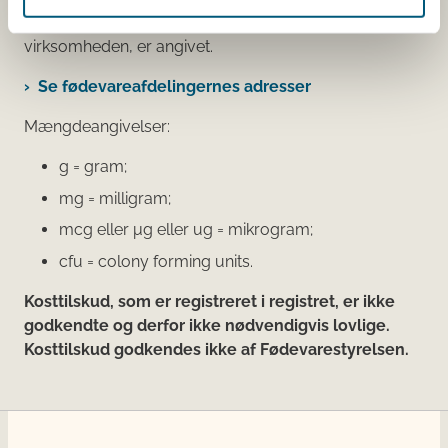
Den fødevareafdeling, der fører tilsyn med
virksomheden, er angivet.
Se fødevareafdelingernes adresser
Mængdeangivelser:
g = gram;
mg = milligram;
mcg eller μg eller ug = mikrogram;
cfu = colony forming units.
Kosttilskud, som er registreret i registret, er ikke
godkendte og derfor ikke nødvendigvis lovlige.
Kosttilskud godkendes ikke af Fødevarestyrelsen.