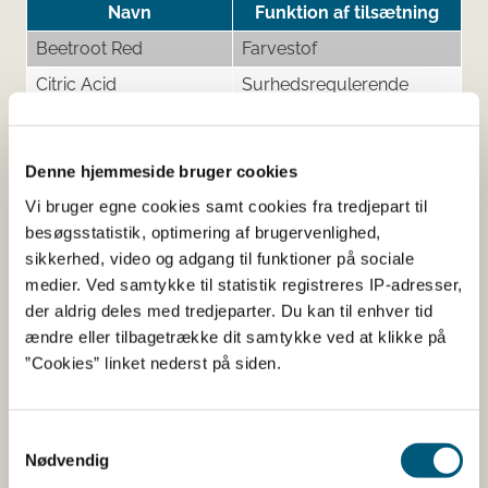
Navn
Funktion af tilsætning
Beetroot Red
Farvestof
Citric Acid
Surhedsregulerende
middel
Pink Lemonade
Aroma
Denne hjemmeside bruger cookies
Sucralose, Acesulfame
Sødestof
Vi bruger egne cookies samt cookies fra tredjepart til
K
besøgsstatistik, optimering af brugervenlighed,
sikkerhed, video og adgang til funktioner på sociale
medier. Ved samtykke til statistik registreres IP-adresser,
Her kan du finde detaljerede
der aldrig deles med tredjeparter. Du kan til enhver tid
ændre eller tilbagetrække dit samtykke ved at klikke på
oplysninger om det kosttilskud,
”Cookies” linket nederst på siden.
du har søgt på
Samtykkevalg
Informationerne er angivet af den virksomhed, der har
Nødvendig
anmeldt produktet.