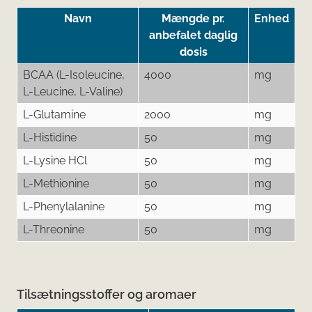
Navn
Mængde pr.
Enhed
anbefalet daglig
dosis
BCAA (L-Isoleucine,
4000
mg
L-Leucine, L-Valine)
L-Glutamine
2000
mg
L-Histidine
50
mg
L-Lysine HCl
50
mg
L-Methionine
50
mg
L-Phenylalanine
50
mg
L-Threonine
50
mg
Tilsætningsstoffer og aromaer