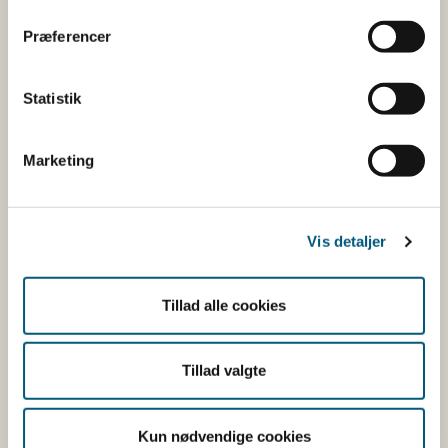
Her kan du bl.a. se, hvilke indholdsstoffer produktet
Præferencer
indeholder, og i hvilke mængder:
Vitaminer og mineraler.
Statistik
Andre stoffer end vitaminer og
mineraler med ernæringsmæssig eller
Marketing
fysiologisk virkning.
Tilsætningsstoffer og aromaer.
Øvrige ingredienser.
Vis detaljer
Du kan som forbruger læse mere om kosttilskud
her
Tillad alle cookies
Du kan også finde kontaktoplysninger på den
virksomhed, som har anmeldt produktet. Hvis du
Tillad valgte
klikker på virksomhedens navn, kan du se
virksomhedens smiley-status og de seneste
kontrolrapporter.
Kun nødvendige cookies