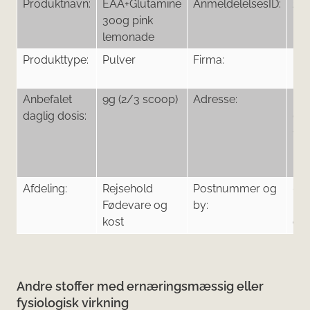
Produktnavn:
EAA+Glutamine
AnmeldelelsesID:
23
300g pink
lemonade
Produkttype:
Pulver
Firma:
Bio
USA
Anbefalet
9g (2/3 scoop)
Adresse:
Hus
daglig dosis:
60,
10
Bu
Un
Afdeling:
Rejsehold
Postnummer og
00
Fødevare og
by:
Ma
kost
opl
Andre stoffer med ernæringsmæssig eller
fysiologisk virkning