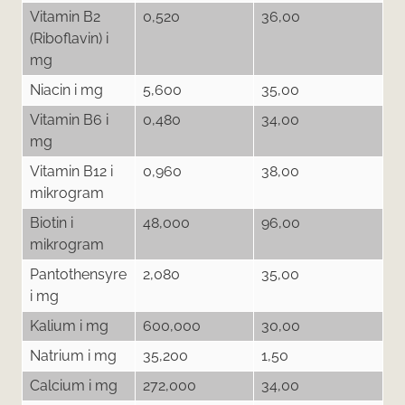
Vitamin B2
0,520
36,00
(Riboflavin) i
mg
Niacin i mg
5,600
35,00
Vitamin B6 i
0,480
34,00
mg
Vitamin B12 i
0,960
38,00
mikrogram
Biotin i
48,000
96,00
mikrogram
Pantothensyre
2,080
35,00
i mg
Kalium i mg
600,000
30,00
Natrium i mg
35,200
1,50
Calcium i mg
272,000
34,00