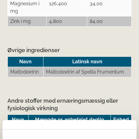
Magnesium i
126,400
34,00
mg
Zink i mg
4,800
84,00
Øvrige ingredienser
Navn
Latinsk navn
Maltodextrin
Maltodextrin af Spelta Frumentum
Andre stoffer med ernæringsmæssig eller
fysiologisk virkning
Navn
Mængde pr. anbefalet daglig
Enhed
dosis
Koffein
300
mg