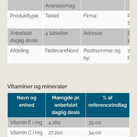
Ananassmag
Produkttype:
Tablet
Firma:
Pur
Spo
Anbefalet
4 tabletter
Adresse:
Sme
daglig dosis:
1
Afdeling:
FødevareNord
Postnummer og
787
by:
Ros
Vitaminer og mineraler
Navn og
Mængde pr.
% af
enhed
anbefalet
referenceindtag
daglig dosis
Vitamin E i mg
4,160
35,00
Vitamin C i mg
27,200
34,00