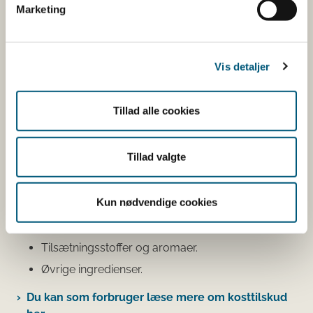
Marketing
oplysninger om det kosttilskud,
du har søgt på
Vis detaljer
Informationerne er angivet af den virksomhed, der har
anmeldt produktet.
Tillad alle cookies
Her kan du bl.a. se, hvilke indholdsstoffer produktet
indeholder, og i hvilke mængder:
Tillad valgte
Vitaminer og mineraler.
Andre stoffer end vitaminer og
Kun nødvendige cookies
mineraler med ernæringsmæssig eller
fysiologisk virkning.
Tilsætningsstoffer og aromaer.
Øvrige ingredienser.
Du kan som forbruger læse mere om kosttilskud