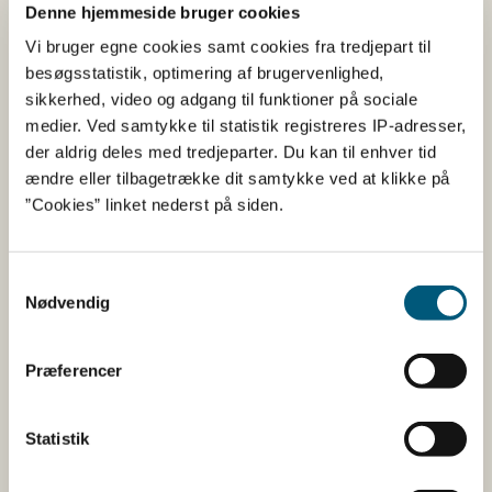
Denne hjemmeside bruger cookies
Vi bruger egne cookies samt cookies fra tredjepart til
besøgsstatistik, optimering af brugervenlighed,
Tilsætningsstoffer og aromaer
sikkerhed, video og adgang til funktioner på sociale
medier. Ved samtykke til statistik registreres IP-adresser,
Navn
Funktion af tilsætning
der aldrig deles med tredjeparter. Du kan til enhver tid
Carotener
Farvestof
ændre eller tilbagetrække dit samtykke ved at klikke på
”Cookies” linket nederst på siden.
Citronsyre
Surhedsregulerende
middel
Kaliumhydrogencarbonat
Konsistensmiddel
Samtykkevalg
Nødvendig
Polyethylenglycol
Konsistensmiddel
Sorbitol
Konsistensmiddel
Præferencer
Sucralose
Sødestof
Statistik
Her kan du finde detaljerede