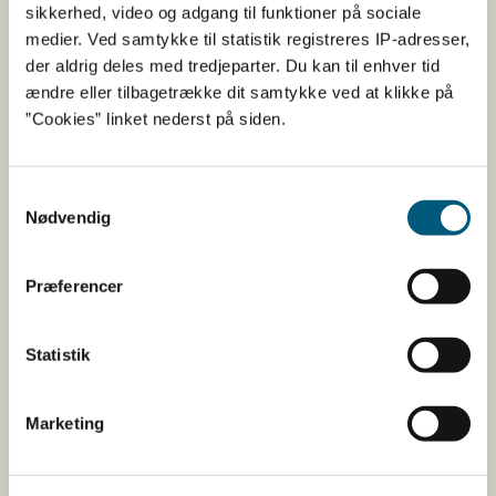
Fødevarestyrelsen
sikkerhed, video og adgang til funktioner på sociale
medier. Ved samtykke til statistik registreres IP-adresser,
Fødevarestyrelsen er en styrelse under
der aldrig deles med tredjeparter. Du kan til enhver tid
Erhvervsministeriet. Styrelsen arbejder med hele
ændre eller tilbagetrække dit samtykke ved at klikke på
fødevarekæden fra jord til bord med fokus på
”Cookies” linket nederst på siden.
dyresundhed og sikker, sund mad. Vi står bag De
officielle Kostråd og smileykontroller, som du kender
fra cafeer, restauranter og supermarkeder.
Samtykkevalg
Nødvendig
Kontakt
Præferencer
Fødevarestyrelsen
Stationsparken 31-33
2600 Glostrup
Statistik
Tlf. 72 2​​​7 69 00
CVR: 62534516
EAN
Marketing
Betaling af regning
Åben: