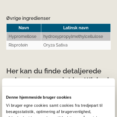
Øvrige ingredienser
Navn
Latinsk navn
Hypromellose
hydroxypropylmethylcellulose
Risprotein
Oryza Sativa
Her kan du finde detaljerede
oplysninger om det kosttilskud,
du har søgt på
Denne hjemmeside bruger cookies
Informationerne er angivet af den virksomhed, der har
Vi bruger egne cookies samt cookies fra tredjepart til
anmeldt produktet.
besøgsstatistik, optimering af brugervenlighed,