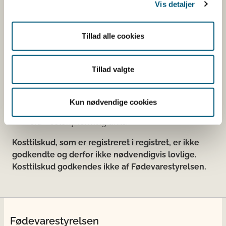
Den fødevareafdeling, der fører tilsyn med
Vis detaljer
virksomheden, er angivet.
Se fødevareafdelingernes adresser
Tillad alle cookies
Mængdeangivelser:
Tillad valgte
g = gram;
mg = milligram;
Kun nødvendige cookies
mcg eller μg eller ug = mikrogram;
cfu = colony forming units.
Kosttilskud, som er registreret i registret, er ikke
godkendte og derfor ikke nødvendigvis lovlige.
Kosttilskud godkendes ikke af Fødevarestyrelsen.
Fødevarestyrelsen