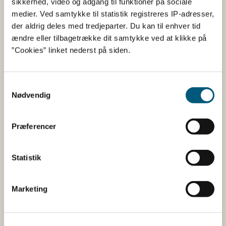
sikkerhed, video og adgang til funktioner på sociale
Her kan du bl.a. se, hvilke indholdsstoffer produktet
medier. Ved samtykke til statistik registreres IP-adresser,
indeholder, og i hvilke mængder:
der aldrig deles med tredjeparter. Du kan til enhver tid
Vitaminer og mineraler.
ændre eller tilbagetrække dit samtykke ved at klikke på
”Cookies” linket nederst på siden.
Andre stoffer end vitaminer og
mineraler med ernæringsmæssig eller
fysiologisk virkning.
Samtykkevalg
Tilsætningsstoffer og aromaer.
Nødvendig
Øvrige ingredienser.
Præferencer
Du kan som forbruger læse mere om kosttilskud
her
Statistik
Du kan også finde kontaktoplysninger på den
virksomhed, som har anmeldt produktet. Hvis du
klikker på virksomhedens navn, kan du se
Marketing
virksomhedens smiley-status og de seneste
kontrolrapporter.