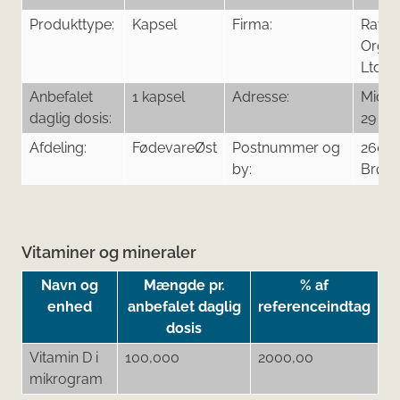
Produkttype:
Kapsel
Firma:
Raw
Organ
Ltd
Anbefalet
1 kapsel
Adresse:
Midta
daglig dosis:
29
Afdeling:
FødevareØst
Postnummer og
2605
by:
Brøn
Vitaminer og mineraler
Navn og
Mængde pr.
% af
enhed
anbefalet daglig
referenceindtag
dosis
Vitamin D i
100,000
2000,00
mikrogram