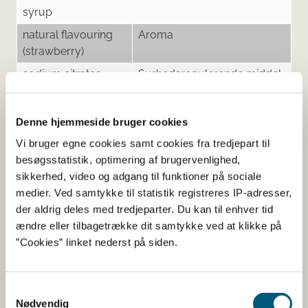
syrup
natural flavouring
Aroma
(strawberry)
sodium citrates
Surhedsregulerende middel
Starch (corn)
Sugar
Denne hjemmeside bruger cookies
vegetable oil
Vi bruger egne cookies samt cookies fra tredjepart til
(coconut, rapeseed)
besøgsstatistik, optimering af brugervenlighed,
sikkerhed, video og adgang til funktioner på sociale
medier. Ved samtykke til statistik registreres IP-adresser,
der aldrig deles med tredjeparter. Du kan til enhver tid
Her kan du finde detaljerede
ændre eller tilbagetrække dit samtykke ved at klikke på
”Cookies” linket nederst på siden.
oplysninger om det kosttilskud,
du har søgt på
Samtykkevalg
Nødvendig
Informationerne er angivet af den virksomhed, der har