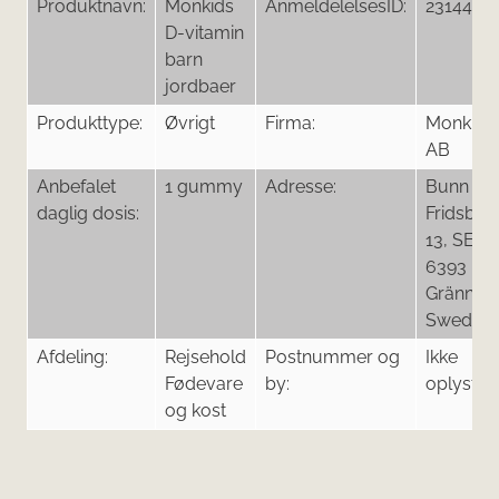
Produktnavn:
Monkids
AnmeldelelsesID:
23144
D-vitamin
barn
jordbaer
Produkttype:
Øvrigt
Firma:
Monkids
AB
Anbefalet
1 gummy
Adresse:
Bunn
daglig dosis:
Fridsber
13, SE -
6393
Gränna,
Sweden
Afdeling:
Rejsehold
Postnummer og
Ikke
Fødevare
by:
oplyst
og kost