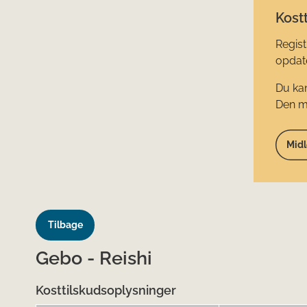
Kostt
Regist
opdate
Du kan
Den mi
Midl
Tilbage
Gebo - Reishi
Kosttilskudsoplysninger