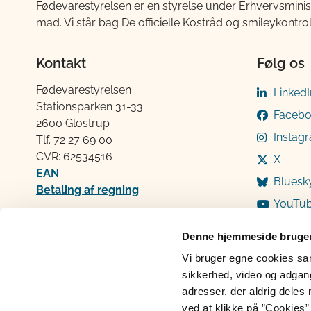
Fødevarestyrelsen er en styrelse under Erhvervsminis
mad. Vi står bag De officielle Kostråd og smileykontro
Kontakt
Følg os
Fødevarestyrelsen
LinkedI
Stationsparken 31-33
Faceb
2600 Glostrup
Instag
Tlf. 72 2​​​7 69 00
CVR: 62534516
X
EAN
Bluesk
Betaling af regning
YouTu
Åben:
Mandag: 9-12 og 13-15
Denne hjemmeside bruger
Tirsdag: 9-12
Vi bruger egne cookies samt
Onsdag: 9-12
sikkerhed, video og adgang 
Torsdag: 9-12 og 13-15
adresser, der aldrig deles 
Fredag: 9-12
ved at klikke på ”Cookies” 