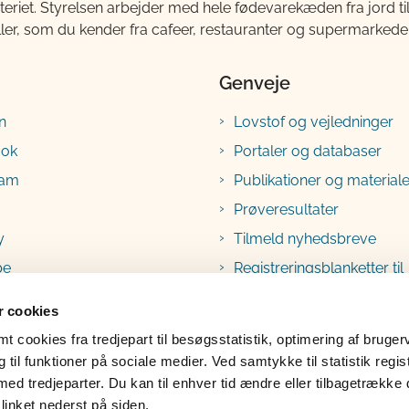
teriet. Styrelsen arbejder med hele fødevarekæden fra jord 
ller, som du kender fra cafeer, restauranter og supermarkeder
Genveje
n
Lovstof og vejledninger
ook
Portaler og databaser
ram
Publikationer og materiale
Prøveresultater
y
Tilmeld nyhedsbreve
be
Registreringsblanketter til
fødevarevirksomheder
 cookies
 cookies fra tredjepart til besøgsstatistik, optimering af bruger
til funktioner på sociale medier. Ved samtykke til statistik regis
med tredjeparter. Du kan til enhver tid ændre eller tilbagetrække
linket nederst på siden.