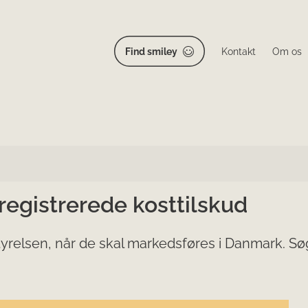
Find smiley
Kontakt
Om os
 registrerede kosttilskud
yrelsen, når de skal markedsføres i Danmark. Søg 