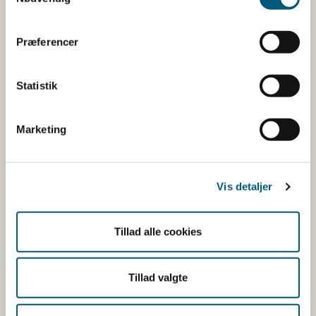
virksomhedens smiley-status og de seneste
kontrolrapporter.
Præferencer
Den fødevareafdeling, der fører tilsyn med
virksomheden, er angivet.
Statistik
Se fødevareafdelingernes adresser
Mængdeangivelser:
Marketing
g = gram;
mg = milligram;
Vis detaljer
mcg eller μg eller ug = mikrogram;
cfu = colony forming units.
Tillad alle cookies
Kosttilskud, som er registreret i registret, er ikke
godkendte og derfor ikke nødvendigvis lovlige.
Tillad valgte
Kosttilskud godkendes ikke af Fødevarestyrelsen.