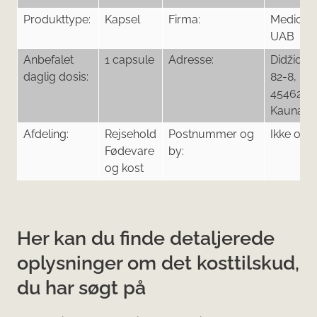
Produkttype:
Kapsel
Firma:
Medicmo
UAB
Anbefalet
1 capsule
Adresse:
Didžioji g
daglig dosis:
82-8, LT-
45462
Kaunas
Afdeling:
Rejsehold
Postnummer og
Ikke oply
Fødevare
by:
og kost
Her kan du finde detaljerede
oplysninger om det kosttilskud,
du har søgt på