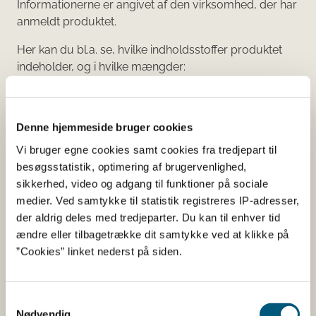
Informationerne er angivet af den virksomhed, der har
anmeldt produktet.
Her kan du bl.a. se, hvilke indholdsstoffer produktet
indeholder, og i hvilke mængder:
Vitaminer og mineraler.
Andre stoffer end vitaminer og
Denne hjemmeside bruger cookies
mineraler med ernæringsmæssig eller
Vi bruger egne cookies samt cookies fra tredjepart til
fysiologisk virkning.
besøgsstatistik, optimering af brugervenlighed,
Tilsætningsstoffer og aromaer.
sikkerhed, video og adgang til funktioner på sociale
Øvrige ingredienser.
medier. Ved samtykke til statistik registreres IP-adresser,
der aldrig deles med tredjeparter. Du kan til enhver tid
Du kan som forbruger læse mere om kosttilskud
ændre eller tilbagetrække dit samtykke ved at klikke på
her
”Cookies” linket nederst på siden.
Du kan også finde kontaktoplysninger på den
virksomhed, som har anmeldt produktet. Hvis du
Samtykkevalg
klikker på virksomhedens navn, kan du se
Nødvendig