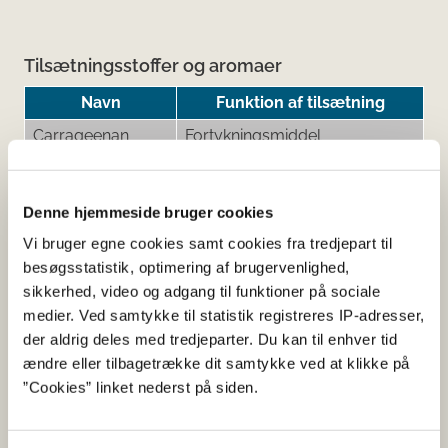
Tilsætningsstoffer og aromaer
Navn
Funktion af tilsætning
Carrageenan
Fortykningsmiddel
Cellulosegummi
Fortykningsmiddel
Citronsyre
Surhedsregulerende middel
Denne hjemmeside bruger cookies
Natriumglycinat
Smagsforstærker
Vi bruger egne cookies samt cookies fra tredjepart til
Sojalecithin
Emulgator
besøgsstatistik, optimering af brugervenlighed,
sikkerhed, video og adgang til funktioner på sociale
Sucralose
Sødestof
medier. Ved samtykke til statistik registreres IP-adresser,
der aldrig deles med tredjeparter. Du kan til enhver tid
ændre eller tilbagetrække dit samtykke ved at klikke på
”Cookies” linket nederst på siden.
Her kan du finde detaljerede
oplysninger om det kosttilskud,