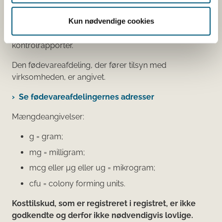
virksomhed, som har anmeldt produktet. Hvis du
Kun nødvendige cookies
klikker på virksomhedens navn, kan du se
virksomhedens smiley-status og de seneste
kontrolrapporter.
Den fødevareafdeling, der fører tilsyn med
virksomheden, er angivet.
Se fødevareafdelingernes adresser
Mængdeangivelser:
g = gram;
mg = milligram;
mcg eller μg eller ug = mikrogram;
cfu = colony forming units.
Kosttilskud, som er registreret i registret, er ikke
godkendte og derfor ikke nødvendigvis lovlige.