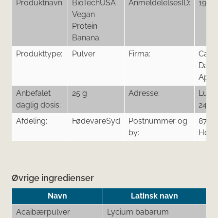
Produktnavn:
BioTechUSA
AnmeldelelsesID:
1916
Vegan
Protein
Banana
Produkttype:
Pulver
Firma:
Casu
Day
ApS
Anbefalet
25 g
Adresse:
Lund
daglig dosis:
24
Afdeling:
FødevareSyd
Postnummer og
8700
by:
Hors
Øvrige ingredienser
Navn
Latinsk navn
Acaibærpulver
Lycium babarum