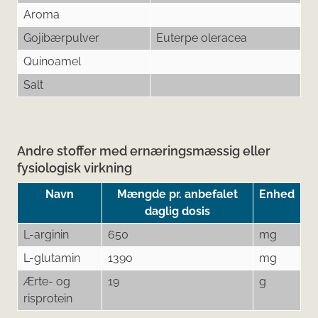
Aroma
Gojibærpulver
Euterpe oleracea
Quinoamel
Salt
Andre stoffer med ernæringsmæssig eller
fysiologisk virkning
Navn
Mængde pr. anbefalet
Enhed
daglig dosis
L-arginin
650
mg
L-glutamin
1390
mg
Ærte- og
19
g
risprotein