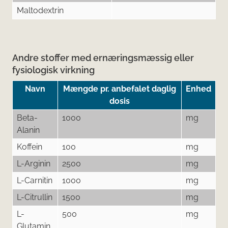
Maltodextrin
Andre stoffer med ernæringsmæssig eller
fysiologisk virkning
Navn
Mængde pr. anbefalet daglig
Enhed
dosis
Beta-
1000
mg
Alanin
Koffein
100
mg
L-Arginin
2500
mg
L-Carnitin
1000
mg
L-Citrullin
1500
mg
L-
500
mg
Glutamin