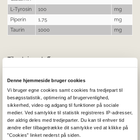
L-Tyrosin
100
mg
Piperin
1,75
mg
Taurin
1000
mg
Tilsætningsstoffer og aromaer
Navn
Funktion af tilsætning
Denne hjemmeside bruger cookies
E 162
Farvestof
Vi bruger egne cookies samt cookies fra tredjepart til
E 330
Surhedsregulerende middel
besøgsstatistik, optimering af brugervenlighed,
E 551
Antiklumpningsmiddel
sikkerhed, video og adgang til funktioner på sociale
E 950
Sødestof
medier. Ved samtykke til statistik registreres IP-adresser,
der aldrig deles med tredjeparter. Du kan til enhver tid
E 951
Sødestof
ændre eller tilbagetrække dit samtykke ved at klikke på
”Cookies” linket nederst på siden.