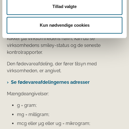
Du kan som forbruger læse mere om kosttilskud
Tillad valgte
her
Du kan også finde kontaktoplysninger på den
Kun nødvendige cookies
virksomhed, som har anmeldt produktet. Hvis du
klikker på virksomhedens navn, kan du se
virksomhedens smiley-status og de seneste
kontrolrapporter.
Den fødevareafdeling, der fører tilsyn med
virksomheden, er angivet.
Se fødevareafdelingernes adresser
Mængdeangivelser:
g = gram;
mg = milligram;
mcg eller μg eller ug = mikrogram;