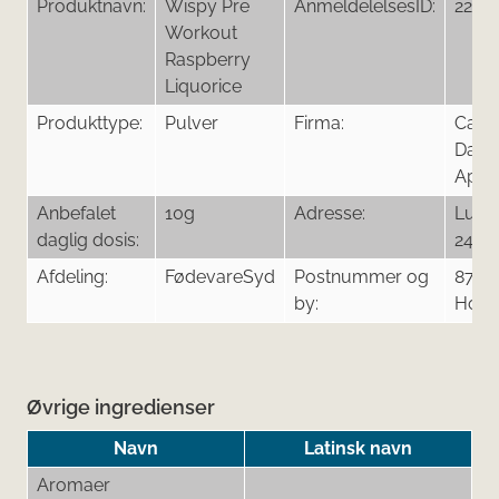
Produktnavn:
Wispy Pre
AnmeldelelsesID:
2213
Workout
Raspberry
Liquorice
Produkttype:
Pulver
Firma:
Casu
Day
ApS
Anbefalet
10g
Adresse:
Lund
daglig dosis:
24
Afdeling:
FødevareSyd
Postnummer og
8700
by:
Hors
Øvrige ingredienser
Navn
Latinsk navn
Aromaer