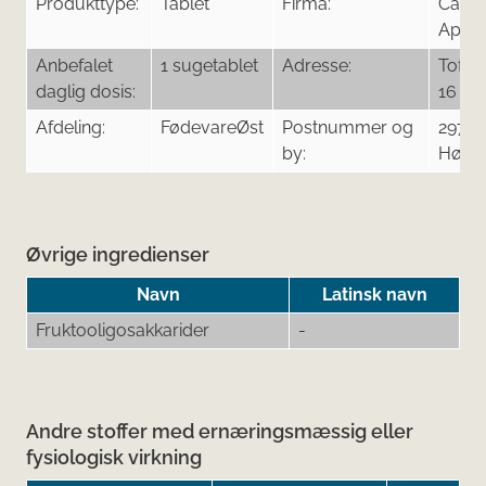
Produkttype:
Tablet
Firma:
CariG
ApS
Anbefalet
1 sugetablet
Adresse:
Tofte
daglig dosis:
16
Afdeling:
FødevareØst
Postnummer og
2970
by:
Hørs
Øvrige ingredienser
Navn
Latinsk navn
Fruktooligosakkarider
-
Andre stoffer med ernæringsmæssig eller
fysiologisk virkning