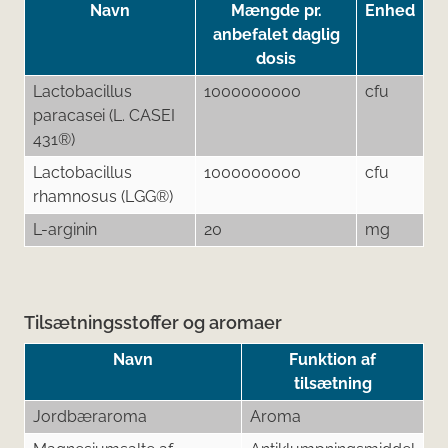
Navn
Mængde pr.
Enhed
anbefalet daglig
dosis
Lactobacillus
1000000000
cfu
paracasei (L. CASEI
431®)
Lactobacillus
1000000000
cfu
rhamnosus (LGG®)
L-arginin
20
mg
Tilsætningsstoffer og aromaer
Navn
Funktion af
tilsætning
Jordbæraroma
Aroma