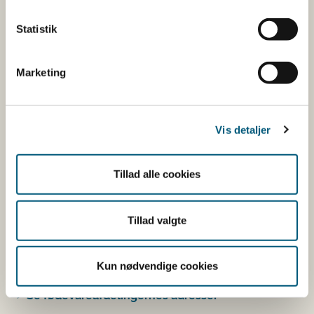
Andre stoffer end vitaminer og
mineraler med ernæringsmæssig eller
Statistik
fysiologisk virkning.
Tilsætningsstoffer og aromaer.
Marketing
Øvrige ingredienser.
Du kan som forbruger læse mere om kosttilskud
her
Vis detaljer
Du kan også finde kontaktoplysninger på den
virksomhed, som har anmeldt produktet. Hvis du
Tillad alle cookies
klikker på virksomhedens navn, kan du se
virksomhedens smiley-status og de seneste
Tillad valgte
kontrolrapporter.
Den fødevareafdeling, der fører tilsyn med
Kun nødvendige cookies
virksomheden, er angivet.
Se fødevareafdelingernes adresser