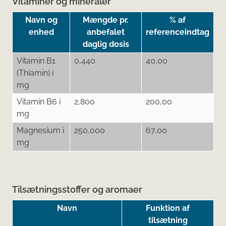
Vitaminer og mineraler
Navn og
Mængde pr.
% af
enhed
anbefalet
referenceindtag
daglig dosis
Vitamin B1
0,440
40,00
(Thiamin) i
mg
Vitamin B6 i
2,800
200,00
mg
Magnesium i
250,000
67,00
mg
Tilsætningsstoffer og aromaer
Navn
Funktion af
tilsætning