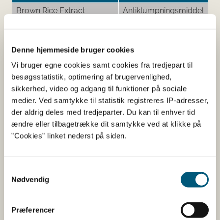
Brown Rice Extract
Antiklumpningsmiddel
Hydroxypropyl
Øvrigt
Methylcellulose
Denne hjemmeside bruger cookies
Vi bruger egne cookies samt cookies fra tredjepart til
besøgsstatistik, optimering af brugervenlighed,
Her kan du finde detaljerede
sikkerhed, video og adgang til funktioner på sociale
medier. Ved samtykke til statistik registreres IP-adresser,
oplysninger om det kosttilskud,
der aldrig deles med tredjeparter. Du kan til enhver tid
du har søgt på
ændre eller tilbagetrække dit samtykke ved at klikke på
”Cookies” linket nederst på siden.
Informationerne er angivet af den virksomhed, der har
anmeldt produktet.
Samtykkevalg
Her kan du bl.a. se, hvilke indholdsstoffer produktet
Nødvendig
indeholder, og i hvilke mængder:
Vitaminer og mineraler.
Præferencer