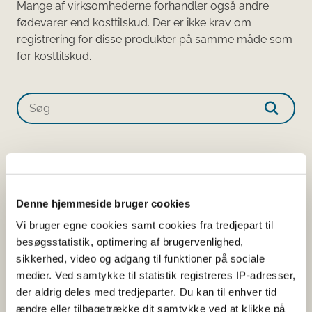
Mange af virksomhederne forhandler også andre
fødevarer end kosttilskud. Der er ikke krav om
registrering for disse produkter på samme måde som
for kosttilskud.​​​​​​
Søg på produktnavn eller virksomhed
1 resultater
Sorter alfabetisk
Denne hjemmeside bruger cookies
LYTE Drops
Vi bruger egne cookies samt cookies fra tredjepart til
Dråber
besøgsstatistik, optimering af brugervenlighed,
AnmeldelsesID:
24232
sikkerhed, video og adgang til funktioner på sociale
medier. Ved samtykke til statistik registreres IP-adresser,
Virksomhed:
LYTE
der aldrig deles med tredjeparter. Du kan til enhver tid
ændre eller tilbagetrække dit samtykke ved at klikke på