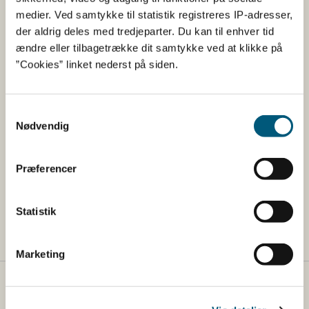
Collagen Tripeptides
medier. Ved samtykke til statistik registreres IP-adresser,
Pulver
der aldrig deles med tredjeparter. Du kan til enhver tid
AnmeldelsesID:
23703
ændre eller tilbagetrække dit samtykke ved at klikke på
”Cookies” linket nederst på siden.
Virksomhed:
Bon Labo ApS
Samtykkevalg
Din søgning
Nødvendig
Filtrer din søgning udfra: Virksomhed
Præferencer
Alt
Bon Labo ApS (2)
Statistik
Marketing
Fødevarestyrelsen