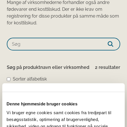
Mange af virksomhederne forhandler også andre
fødevarer end kosttilskud. Der er ikke krav om
registrering for disse produkter på samme måde som
for kosttilskud.​​​​​​
Søg på produktnavn eller virksomhed
2 resultater
Sorter alfabetisk
Tiger Sharp Mind
Pulver
Denne hjemmeside bruger cookies
AnmeldelsesID:
21456
Vi bruger egne cookies samt cookies fra tredjepart til
Virksomhed:
Bon Labo ApS
besøgsstatistik, optimering af brugervenlighed,
sikkerhed, video og adgang til funktioner på sociale