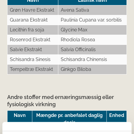
Navn
Latinsk navn
Grøn Havre Ekstrakt
Avena Sativa
Guarana Ekstrakt
Paulinia Cupana var. sorbilis
Lecithin fra soja
Glycine Max
Rosenrod Ekstrakt
Rhodiola Rosea
Salvie Ekstrakt
Salvia Officinalis
Schisandra Sinesis
Schisandra Chinensis
Tempeltræ Ekstrakt
Ginkgo Biloba
Andre stoffer med ernæringsmæssig eller
fysiologisk virkning
Navn
Mængde pr. anbefalet daglig
Enhed
dosis
Citicoline
125
mg