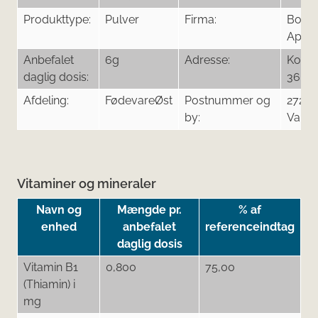
Produkttype:
Pulver
Firma:
Bon 
ApS
Anbefalet
6g
Adresse:
Kongs
daglig dosis:
36
Afdeling:
FødevareØst
Postnummer og
2720
by:
Vanlø
Vitaminer og mineraler
Navn og
Mængde pr.
% af
enhed
anbefalet
referenceindtag
daglig dosis
Vitamin B1
0,800
75,00
(Thiamin) i
mg