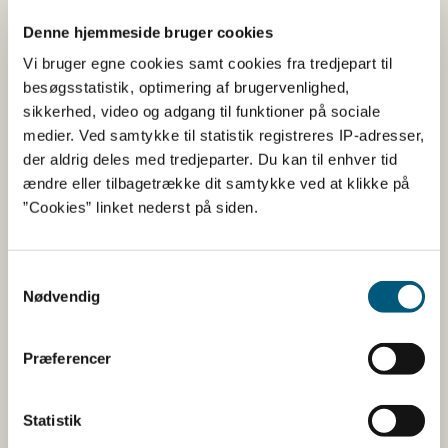
Koffein
62,5
mg
Denne hjemmeside bruger cookies
L-tyrosin
40
mg
Vi bruger egne cookies samt cookies fra tredjepart til
besøgsstatistik, optimering af brugervenlighed,
Taurine
750
mg
sikkerhed, video og adgang til funktioner på sociale
medier. Ved samtykke til statistik registreres IP-adresser,
der aldrig deles med tredjeparter. Du kan til enhver tid
ændre eller tilbagetrække dit samtykke ved at klikke på
Tilsætningsstoffer og aromaer
”Cookies” linket nederst på siden.
Navn
Funktion af tilsætning
Acacia Fiber
Konsistensmiddel
Samtykkevalg
Citronsyre
Surhedsregulerende middel
Nødvendig
Colloidal silica
Antiklumpningsmiddel
Lime
Smagsforstærker
Præferencer
Steviol glycosid
Sødestof
Statistik