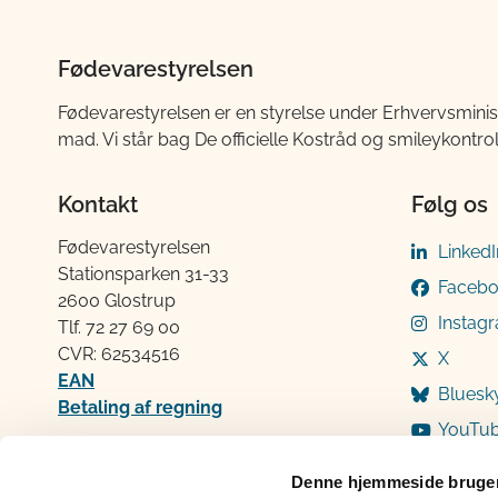
Fødevarestyrelsen
Fødevarestyrelsen er en styrelse under Erhvervsminis
mad. Vi står bag De officielle Kostråd og smileykontro
Kontakt
Følg os
Fødevarestyrelsen
LinkedI
Stationsparken 31-33
Faceb
2600 Glostrup
Instag
Tlf. 72 2​​​7 69 00
CVR: 62534516
X
EAN
Bluesk
Betaling af regning
YouTu
Åben:
Mandag: 9-12 og 13-15
Denne hjemmeside bruger