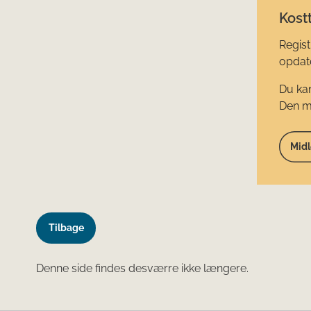
Kostt
Regist
opdate
Du kan
Den mi
Midl
Tilbage
Denne side findes desværre ikke længere.