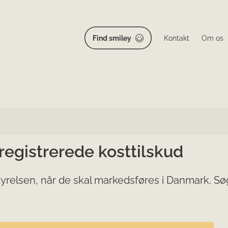
Find smiley
Kontakt
Om os
 registrerede kosttilskud
yrelsen, når de skal markedsføres i Danmark. Søg 