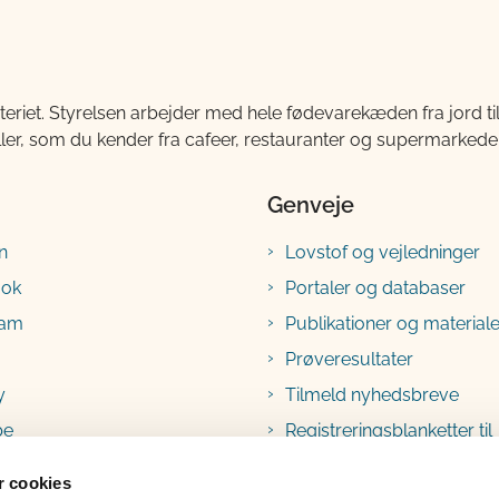
teriet. Styrelsen arbejder med hele fødevarekæden fra jord 
ller, som du kender fra cafeer, restauranter og supermarkeder
Genveje
n
Lovstof og vejledninger
ook
Portaler og databaser
ram
Publikationer og materiale
Prøveresultater
y
Tilmeld nyhedsbreve
be
Registreringsblanketter til
fødevarevirksomheder
 cookies