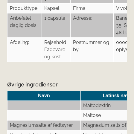
Produkttype:
Kapsel
Firma:
Vivobak
Anbefalet
1 capsule
Adresse:
Banerg
daglig dosis:
35, SE -
48 Lund
Afdeling:
Rejsehold
Postnummer og
0000 M
Fødevare
by:
oplysni
og kost
Øvrige ingredienser
Navn
Latinsk navn
Maltodextrin
Maltose
Magnesiumsalte af fedtsyrer
Magnesium salts of fat