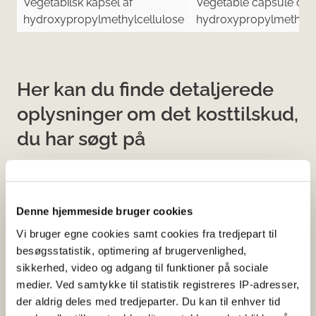
Vegetabilsk kapsel af
Vegetable capsule of
hydroxypropylmethylcellulose
hydroxypropylmethylc
Her kan du finde detaljerede
oplysninger om det kosttilskud,
du har søgt på
Informationerne er angivet af den virksomhed, der har
anmeldt produktet.
Denne hjemmeside bruger cookies
Her kan du bl.a. se, hvilke indholdsstoffer produktet
Vi bruger egne cookies samt cookies fra tredjepart til
indeholder, og i hvilke mængder:
besøgsstatistik, optimering af brugervenlighed,
Vitaminer og mineraler.
sikkerhed, video og adgang til funktioner på sociale
Andre stoffer end vitaminer og
medier. Ved samtykke til statistik registreres IP-adresser,
mineraler med ernæringsmæssig eller
der aldrig deles med tredjeparter. Du kan til enhver tid