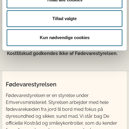
g = gram;
mg = milligram;
Tillad valgte
mcg eller μg eller ug = mikrogram;
cfu = colony forming units.
Kun nødvendige cookies
Kosttilskud, som er registreret i registret, er ikke
godkendte og derfor ikke nødvendigvis lovlige.
Kosttilskud godkendes ikke af Fødevarestyrelsen.
Fødevarestyrelsen
Fødevarestyrelsen er en styrelse under
Erhvervsministeriet. Styrelsen arbejder med hele
fødevarekæden fra jord til bord med fokus på
dyresundhed og sikker, sund mad. Vi står bag De
officielle Kostråd og smileykontroller, som du kender