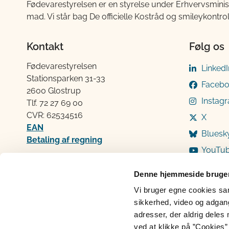
Fødevarestyrelsen er en styrelse under Erhvervsminis
mad. Vi står bag De officielle Kostråd og smileykontro
Kontakt
Følg os
Fødevarestyrelsen
LinkedI
Stationsparken 31-33
Faceb
2600 Glostrup
Instag
Tlf. 72 2​​​7 69 00
CVR: 62534516
X
EAN
Bluesk
Betaling af regning
YouTu
Åben:
Mandag: 9-12 og 13-15
Denne hjemmeside bruger
Tirsdag: 9-12
Vi bruger egne cookies samt
Onsdag: 9-12
sikkerhed, video og adgang 
Torsdag: 9-12 og 13-15
adresser, der aldrig deles 
Fredag: 9-12
ved at klikke på ”Cookies” 