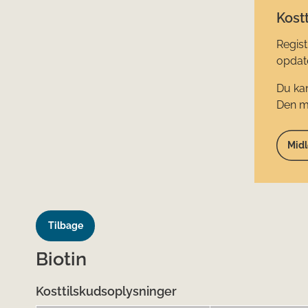
Kostt
Regist
opdate
Du kan
Den mi
Midl
Tilbage
Biotin
Kosttilskudsoplysninger