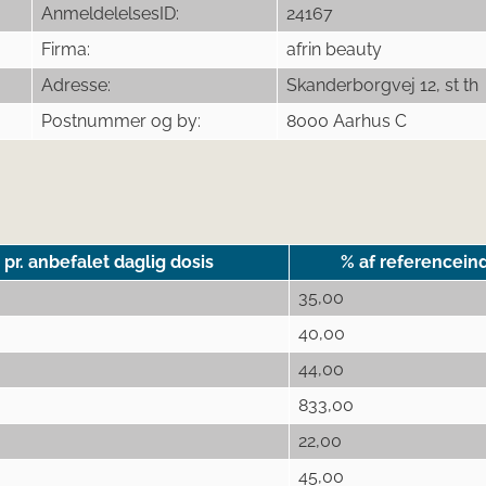
AnmeldelelsesID:
24167
Firma:
afrin beauty
Adresse:
Skanderborgvej 12, st th
Postnummer og by:
8000 Aarhus C
r. anbefalet daglig dosis
% af referencein
35,00
40,00
44,00
833,00
22,00
45,00