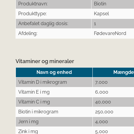
Produktnavn:
Biotin
Produkttype:
Kapsel
Anbefalet daglig dosis:
1
Afdeling:
FødevareNord
Vitaminer og mineraler
Navn og enhed
Mængde p
Vitamin D i mikrogram
7,000
Vitamin E i mg
6,000
Vitamin C i mg
40,000
Biotin i mikrogram
250,000
Jern i mg
4,000
Zink i mg
5,000