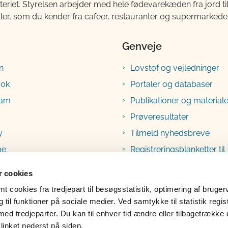
teriet. Styrelsen arbejder med hele fødevarekæden fra jord 
ller, som du kender fra cafeer, restauranter og supermarkeder
Genveje
n
Lovstof og vejledninger
ook
Portaler og databaser
ram
Publikationer og materiale
Prøveresultater
y
Tilmeld nyhedsbreve
be
Registreringsblanketter til
fødevarevirksomheder
 cookies
 cookies fra tredjepart til besøgsstatistik, optimering af bruger
til funktioner på sociale medier. Ved samtykke til statistik regis
med tredjeparter. Du kan til enhver tid ændre eller tilbagetrække
linket nederst på siden.