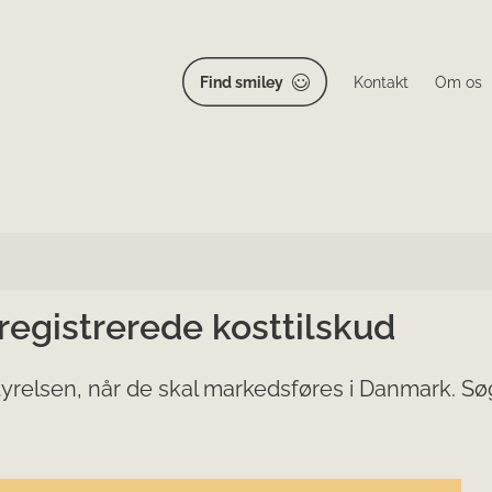
Find smiley
Kontakt
Om os
 registrerede kosttilskud
yrelsen, når de skal markedsføres i Danmark. Søg 