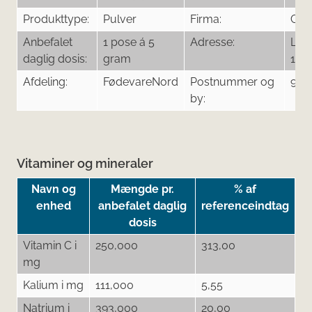
Produkttype:
Pulver
Firma:
Cor
Anbefalet
1 pose á 5
Adresse:
Lun
daglig dosis:
gram
16
Afdeling:
FødevareNord
Postnummer og
900
by:
Vitaminer og mineraler
Navn og
Mængde pr.
% af
enhed
anbefalet daglig
referenceindtag
dosis
Vitamin C i
250,000
313,00
mg
Kalium i mg
111,000
5,55
Natrium i
393,000
20,00