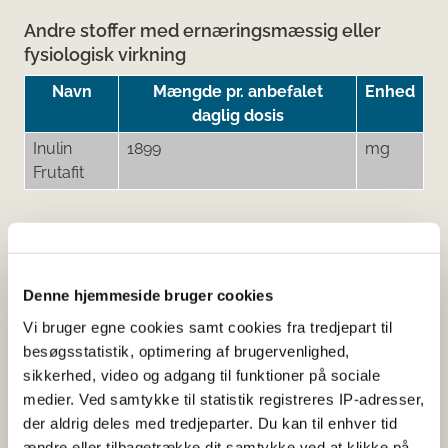
Andre stoffer med ernæringsmæssig eller
fysiologisk virkning
Navn
Mængde pr. anbefalet
Enhed
daglig dosis
Inulin
1899
mg
Frutafit
Tilsætningsstoffer og aromaer
Denne hjemmeside bruger cookies
Navn
Funktion af tilsætning
Vi bruger egne cookies samt cookies fra tredjepart til
Aroma lemon
Aroma
besøgsstatistik, optimering af brugervenlighed,
Citronsyre
Syre
sikkerhed, video og adgang til funktioner på sociale
medier. Ved samtykke til statistik registreres IP-adresser,
Kaliumcitrat
Syre
der aldrig deles med tredjeparter. Du kan til enhver tid
Sucralose
Sødestof
ændre eller tilbagetrække dit samtykke ved at klikke på