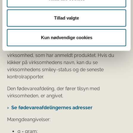
Tilsætningsstoffer og aromaer.
Øvrige ingredienser.
Tillad valgte
Du kan som forbruger læse mere om kosttilskud
her
Kun nødvendige cookies
Du kan også finde kontaktoplysninger på den
virksomhed, som har anmeldt produktet. Hvis du
klikker på virksomhedens navn, kan du se
virksomhedens smiley-status og de seneste
kontrolrapporter.
Den fødevareafdeling, der fører tilsyn med
virksomheden, er angivet.
Se fødevareafdelingernes adresser
Mængdeangivelser:
g = gram;