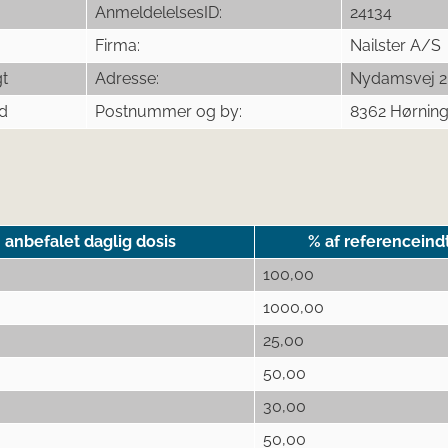
AnmeldelelsesID:
24134
Firma:
Nailster A/S
gt
Adresse:
Nydamsvej 2
d
Postnummer og by:
8362 Hørnin
anbefalet daglig dosis
% af referenceind
100,00
1000,00
25,00
50,00
30,00
50,00