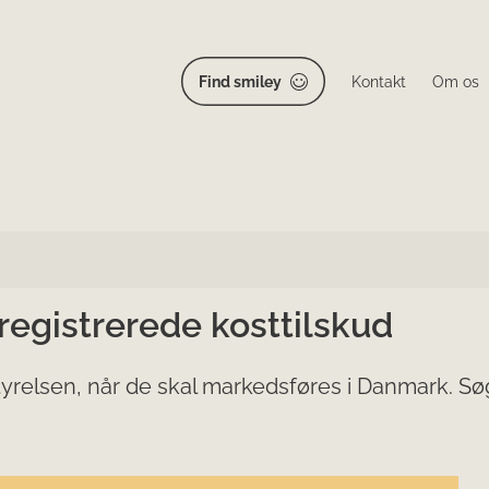
Find smiley
Kontakt
Om os
 registrerede kosttilskud
yrelsen, når de skal markedsføres i Danmark. Søg 