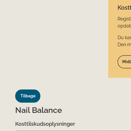
Kostt
Regist
opdate
Du kan
Den mi
Midl
Tilbage
Nail Balance
Kosttilskudsoplysninger