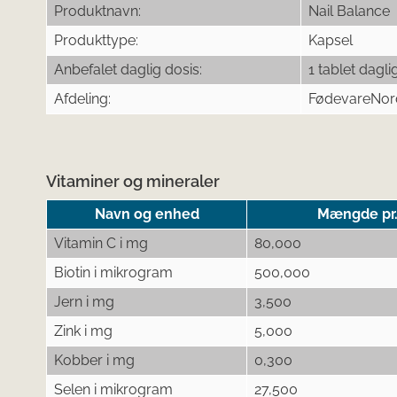
Produktnavn:
Nail Balance
Produkttype:
Kapsel
Anbefalet daglig dosis:
1 tablet dagli
Afdeling:
FødevareNor
Vitaminer og mineraler
Navn og enhed
Mængde pr. 
Vitamin C i mg
80,000
Biotin i mikrogram
500,000
Jern i mg
3,500
Zink i mg
5,000
Kobber i mg
0,300
Selen i mikrogram
27,500