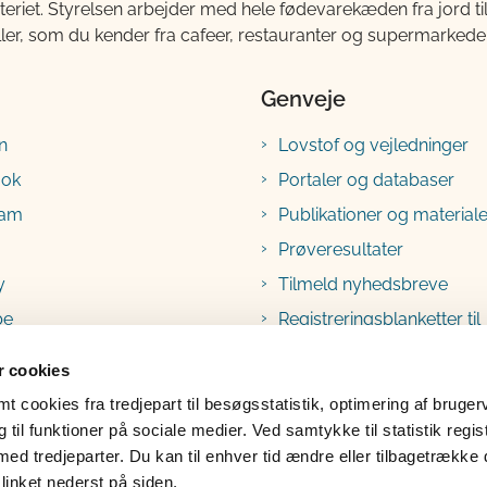
teriet. Styrelsen arbejder med hele fødevarekæden fra jord 
ller, som du kender fra cafeer, restauranter og supermarkeder
Genveje
n
Lovstof og vejledninger
ook
Portaler og databaser
ram
Publikationer og materiale
Prøveresultater
y
Tilmeld nyhedsbreve
be
Registreringsblanketter til
fødevarevirksomheder
 cookies
 cookies fra tredjepart til besøgsstatistik, optimering af bruger
til funktioner på sociale medier. Ved samtykke til statistik regis
med tredjeparter. Du kan til enhver tid ændre eller tilbagetrække
linket nederst på siden.