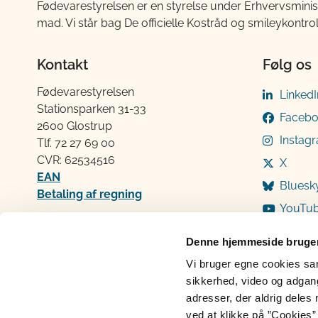
Fødevarestyrelsen er en styrelse under Erhvervsminis
mad. Vi står bag De officielle Kostråd og smileykontro
Kontakt
Følg os
Fødevarestyrelsen
LinkedI
Stationsparken 31-33
Faceb
2600 Glostrup
Instag
Tlf. 72 2​​​7 69 00
CVR: 62534516
X
EAN
Bluesk
Betaling af regning
YouTu
Åben:
Mandag: 9-12 og 13-15
Denne hjemmeside bruger
Tirsdag: 9-12
Vi bruger egne cookies samt
Onsdag: 9-12
sikkerhed, video og adgang 
Torsdag: 9-12 og 13-15
adresser, der aldrig deles 
Fredag: 9-12
ved at klikke på ”Cookies” 