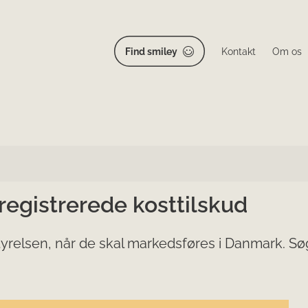
Find smiley
Kontakt
Om os
 registrerede kosttilskud
yrelsen, når de skal markedsføres i Danmark. Søg 