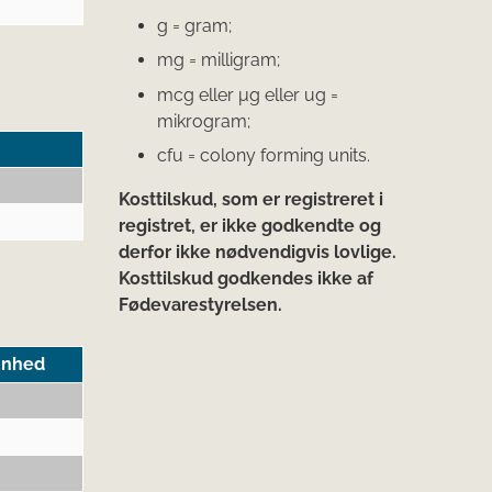
g = gram;
mg = milligram;
mcg eller μg eller ug =
mikrogram;
cfu = colony forming units.
Kosttilskud, som er registreret i
registret, er ikke godkendte og
derfor ikke nødvendigvis lovlige.
Kosttilskud godkendes ikke af
Fødevarestyrelsen.
Enhed