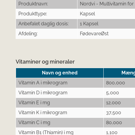
Produktnavn:
Nordvi - Multivitamin f
Produkttype:
Kapsel
Anbefalet daglig dosis:
1 Kapsel
Afdeling:
FødevareØst
Vitaminer og mineraler
Navn og enhed
Mængd
Vitamin A i mikrogram
800,000
Vitamin D i mikrogram
5,000
Vitamin E i mg
12,000
Vitamin K i mikrogram
37,500
Vitamin C i mg
80,000
Vitamin B1 (Thiamin) i mg
1,100