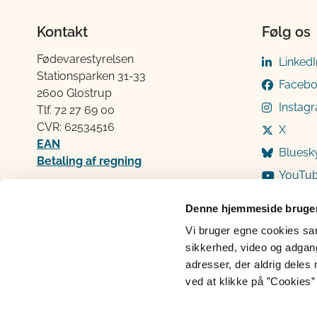
Kontakt
Følg os
Fødevarestyrelsen
LinkedI
Stationsparken 31-33
Faceb
2600 Glostrup
Instag
Tlf. 72 2​​​7 69 00
CVR: 62534516
X
EAN
Bluesk
Betaling af regning
YouTu
Åben:
Mandag: 9-12 og 13-15
Denne hjemmeside bruger
Tirsdag: 9-12
Vi bruger egne cookies samt
Onsdag: 9-12
sikkerhed, video og adgang 
Torsdag: 9-12 og 13-15
adresser, der aldrig deles 
Fredag: 9-12
ved at klikke på ”Cookies” 