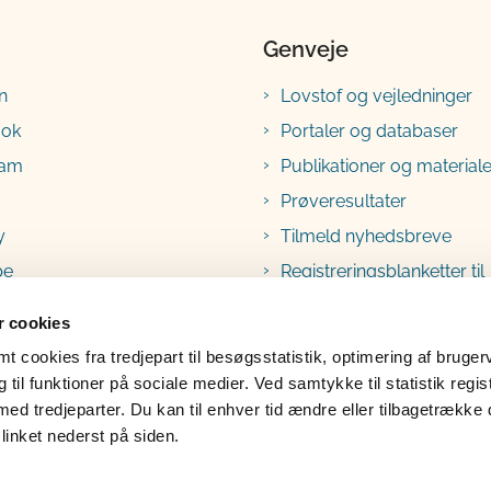
Genveje
n
Lovstof og vejledninger
ook
Portaler og databaser
ram
Publikationer og materiale
Prøveresultater
y
Tilmeld nyhedsbreve
be
Registreringsblanketter til
fødevarevirksomheder
 cookies
 cookies fra tredjepart til besøgsstatistik, optimering af bruger
til funktioner på sociale medier. Ved samtykke til statistik regis
med tredjeparter. Du kan til enhver tid ændre eller tilbagetrække
linket nederst på siden.