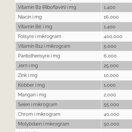
Vitamin B2 (Riboflavin) i mg
1,400
Niacin i mg
16,000
Vitamin B6 i mg
1,400
Folsyre i mikrogram
400,000
Vitamin B12 i mikrogram
5,000
Pantothensyre i mg
6,000
Jern i mg
25,000
Zink i mg
10,000
Kobber i mg
1,000
Mangan i mg
2,000
Selen i mikrogram
55,000
Chrom i mikrogram
40,000
Molybdæn i mikrogram
50,000