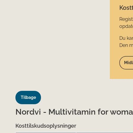
Kostt
Regist
opdate
Du kan
Den mi
Midl
Tilbage
Nordvi - Multivitamin for wom
Kosttilskudsoplysninger