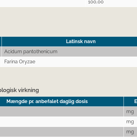
100,00
Latinsk navn
Acidum pantothenicum
Farina Oryzae
logisk virkning
Mængde pr. anbefalet daglig dosis
mg
mg
mg