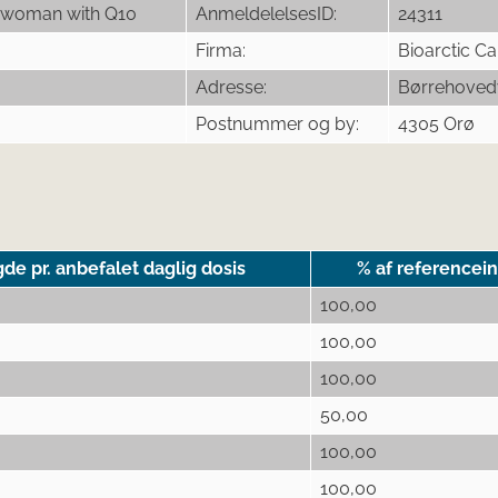
or woman with Q10
AnmeldelelsesID:
24311
Firma:
Bioarctic C
Adresse:
Børrehoved
Postnummer og by:
4305 Orø
e pr. anbefalet daglig dosis
% af referencei
100,00
100,00
100,00
50,00
100,00
100,00