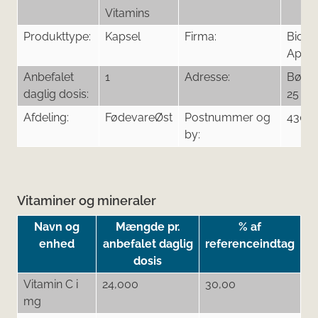
Vitamins
Produkttype:
Kapsel
Firma:
Bioar
ApS
Anbefalet
1
Adresse:
Børre
daglig dosis:
25
Afdeling:
FødevareØst
Postnummer og
4305 
by:
Vitaminer og mineraler
Navn og
Mængde pr.
% af
enhed
anbefalet daglig
referenceindtag
dosis
Vitamin C i
24,000
30,00
mg