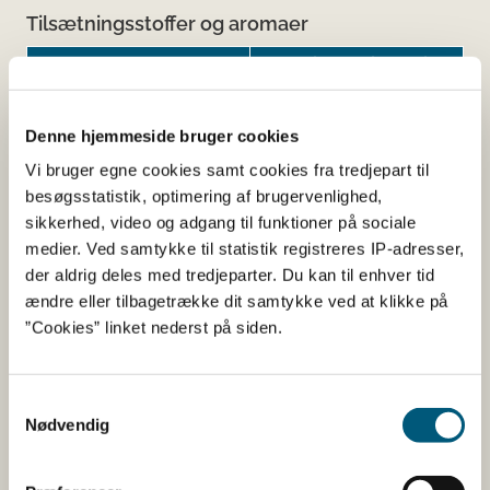
Tilsætningsstoffer og aromaer
Navn
Funktion af tilsætning
Magnesium Salts E470b
Antiklumpningsmiddel
Denne hjemmeside bruger cookies
Silicon dioxide E551
Antiklumpningsmiddel
Vi bruger egne cookies samt cookies fra tredjepart til
besøgsstatistik, optimering af brugervenlighed,
sikkerhed, video og adgang til funktioner på sociale
Her kan du finde detaljerede
medier. Ved samtykke til statistik registreres IP-adresser,
oplysninger om det kosttilskud,
der aldrig deles med tredjeparter. Du kan til enhver tid
ændre eller tilbagetrække dit samtykke ved at klikke på
du har søgt på
”Cookies” linket nederst på siden.
Informationerne er angivet af den virksomhed, der har
anmeldt produktet.
Samtykkevalg
Nødvendig
Her kan du bl.a. se, hvilke indholdsstoffer produktet
indeholder, og i hvilke mængder: