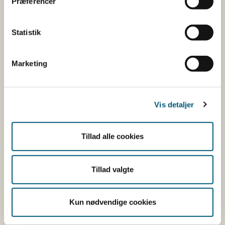
Præferencer
Vitaminer og mineraler.
Andre stoffer end vitaminer og
Statistik
mineraler med ernæringsmæssig eller
fysiologisk virkning.
Marketing
Tilsætningsstoffer og aromaer.
Øvrige ingredienser.
Du kan som forbruger læse mere om kosttilskud
Vis detaljer
her
Du kan også finde kontaktoplysninger på den
Tillad alle cookies
virksomhed, som har anmeldt produktet. Hvis du
klikker på virksomhedens navn, kan du se
Tillad valgte
virksomhedens smiley-status og de seneste
kontrolrapporter.
Kun nødvendige cookies
Den fødevareafdeling, der fører tilsyn med
virksomheden, er angivet.