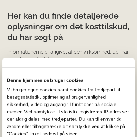
Her kan du finde detaljerede
oplysninger om det kosttilskud,
du har søgt på
Informationerne er angivet af den virksomhed, der har
anmeldt produktet.
Her kan du bl.a. se, hvilke indholdsstoffer produktet
indeholder, og i hvilke mængder:
Denne hjemmeside bruger cookies
Vi bruger egne cookies samt cookies fra tredjepart til
Vitaminer og mineraler.
besøgsstatistik, optimering af brugervenlighed,
Andre stoffer end vitaminer og
sikkerhed, video og adgang til funktioner på sociale
mineraler med ernæringsmæssig eller
medier. Ved samtykke til statistik registreres IP-adresser,
fysiologisk virkning.
der aldrig deles med tredjeparter. Du kan til enhver tid
Tilsætningsstoffer og aromaer.
ændre eller tilbagetrække dit samtykke ved at klikke på
”Cookies” linket nederst på siden.
Øvrige ingredienser.