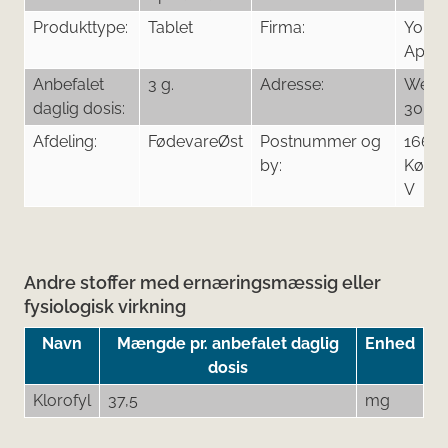
Produkttype:
Tablet
Firma:
Your 
ApS
Anbefalet
3 g.
Adresse:
West
daglig dosis:
30, 1 
Afdeling:
FødevareØst
Postnummer og
1661
by:
Købe
V
Andre stoffer med ernæringsmæssig eller
fysiologisk virkning
Navn
Mængde pr. anbefalet daglig
Enhed
dosis
Klorofyl
37,5
mg