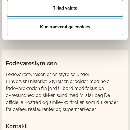
cfu = colony forming units.
Tillad valgte
Kosttilskud, som er registreret i registret, er ikke
godkendte og derfor ikke nødvendigvis lovlige.
Kun nødvendige cookies
Kosttilskud godkendes ikke af Fødevarestyrelsen.
Fødevarestyrelsen
Fødevarestyrelsen er en styrelse under
Erhvervsministeriet. Styrelsen arbejder med hele
fødevarekæden fra jord til bord med fokus på
dyresundhed og sikker, sund mad. Vi står bag De
officielle Kostråd og smileykontroller, som du kender
fra cafeer, restauranter og supermarkeder.
Kontakt