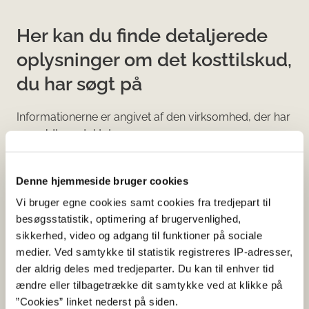
Her kan du finde detaljerede
oplysninger om det kosttilskud,
du har søgt på
Informationerne er angivet af den virksomhed, der har
anmeldt produktet.
Her kan du bl.a. se, hvilke indholdsstoffer produktet
indeholder, og i hvilke mængder:
Denne hjemmeside bruger cookies
Vi bruger egne cookies samt cookies fra tredjepart til
Vitaminer og mineraler.
besøgsstatistik, optimering af brugervenlighed,
Andre stoffer end vitaminer og
sikkerhed, video og adgang til funktioner på sociale
mineraler med ernæringsmæssig eller
medier. Ved samtykke til statistik registreres IP-adresser,
fysiologisk virkning.
der aldrig deles med tredjeparter. Du kan til enhver tid
Tilsætningsstoffer og aromaer.
ændre eller tilbagetrække dit samtykke ved at klikke på
”Cookies” linket nederst på siden.
Øvrige ingredienser.