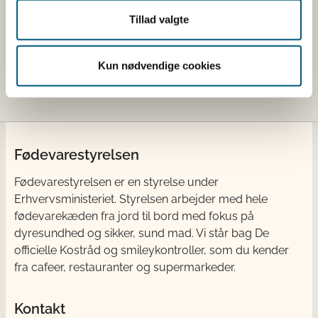
cfu = colony forming units.
Tillad valgte
Kosttilskud, som er registreret i registret, er ikke
godkendte og derfor ikke nødvendigvis lovlige.
Kun nødvendige cookies
Kosttilskud godkendes ikke af Fødevarestyrelsen.
Fødevarestyrelsen
Fødevarestyrelsen er en styrelse under
Erhvervsministeriet. Styrelsen arbejder med hele
fødevarekæden fra jord til bord med fokus på
dyresundhed og sikker, sund mad. Vi står bag De
officielle Kostråd og smileykontroller, som du kender
fra cafeer, restauranter og supermarkeder.
Kontakt