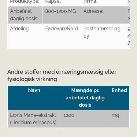
Produkttype:
Kapsel
Firma:
Mu
Anbefalet
800-1200 MG
Adresse:
Fyrk
daglig dosis:
25, 
Afdeling:
FødevareNord
Postnummer og
922
by:
Aal
Øst
Andre stoffer med ernæringsmæssig eller
fysiologisk virkning
Navn
Mængde pr.
Enhed
anbefalet daglig
dosis
Lion’s Mane-ekstrakt
1200
mg
(Hericium erinaceus)