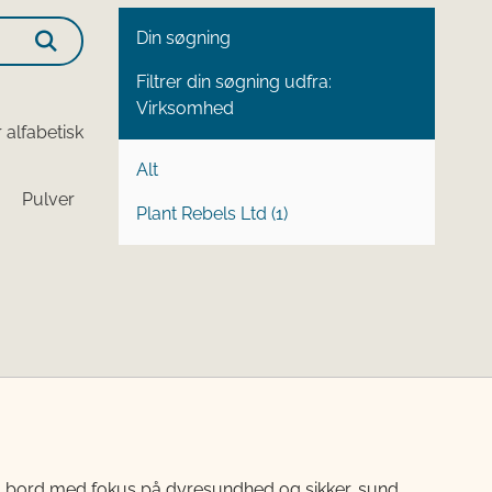
Din søgning
Filtrer din søgning udfra:
Virksomhed
 alfabetisk
Alt
Pulver
Plant Rebels Ltd (1)
til bord med fokus på dyresundhed og sikker, sund