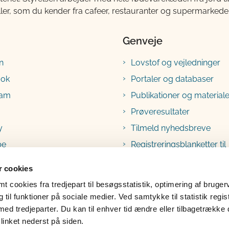
ller, som du kender fra cafeer, restauranter og supermarkeder
Genveje
n
Lovstof og vejledninger
ook
Portaler og databaser
ram
Publikationer og materiale
Prøveresultater
y
Tilmeld nyhedsbreve
be
Registreringsblanketter til
fødevarevirksomheder
 cookies
 cookies fra tredjepart til besøgsstatistik, optimering af bruger
til funktioner på sociale medier. Ved samtykke til statistik regis
med tredjeparter. Du kan til enhver tid ændre eller tilbagetrække
linket nederst på siden.