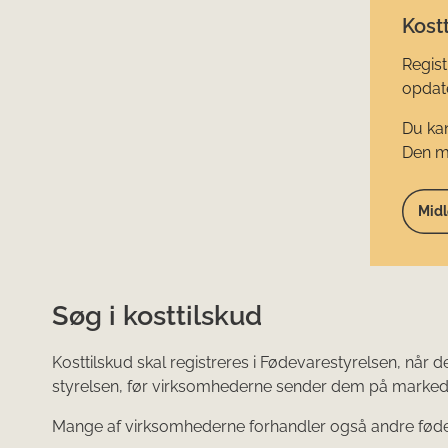
Kostt
Regist
opdate
Du kan
Den mi
Midl
Søg i kosttilskud
Kosttilskud skal registreres i Fødevarestyrelsen, når
styrelsen, før virksomhederne sender dem på marked
Mange af virksomhederne forhandler også andre fødevare