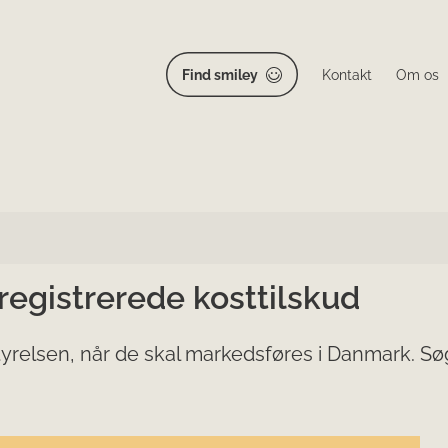
Find smiley
Kontakt
Om os
 registrerede kosttilskud
yrelsen, når de skal markedsføres i Danmark. Søg 