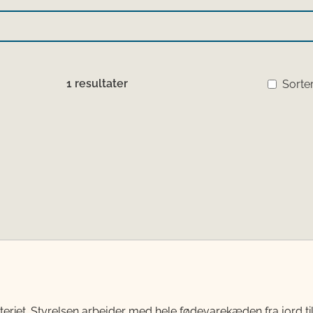
1 resultater
Sorter
teriet. Styrelsen arbejder med hele fødevarekæden fra jord 