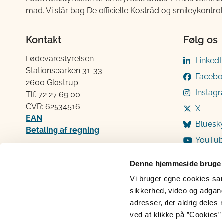
mad. Vi står bag De officielle Kostråd og smileykontro
Kontakt
Følg os
Fødevarestyrelsen
LinkedI
Stationsparken 31-33
Faceb
2600 Glostrup
Instag
Tlf. 72 2​​​7 69 00
CVR: 62534516
X
EAN
Bluesk
Betaling af regning
YouTu
Åben:
Mandag: 9-12 og 13-15
Denne hjemmeside bruger
Tirsdag: 9-12
Vi bruger egne cookies samt
Onsdag: 9-12
sikkerhed, video og adgang 
Torsdag: 9-12 og 13-15
adresser, der aldrig deles 
Fredag: 9-12
ved at klikke på ”Cookies” 