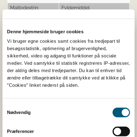
Maltodextrin
Fyldemiddel
Microcrystalline
Fyldemiddel
cellulose / E460(i)
Denne hjemmeside bruger cookies
Vi bruger egne cookies samt cookies fra tredjepart til
besøgsstatistik, optimering af brugervenlighed,
Her kan du finde detaljerede
sikkerhed, video og adgang til funktioner på sociale
medier. Ved samtykke til statistik registreres IP-adresser,
oplysninger om det kosttilskud,
der aldrig deles med tredjeparter. Du kan til enhver tid
du har søgt på
ændre eller tilbagetrække dit samtykke ved at klikke på
”Cookies” linket nederst på siden.
Informationerne er angivet af den virksomhed, der har
anmeldt produktet.
Samtykkevalg
Her kan du bl.a. se, hvilke indholdsstoffer produktet
Nødvendig
indeholder, og i hvilke mængder:
Vitaminer og mineraler.
Præferencer