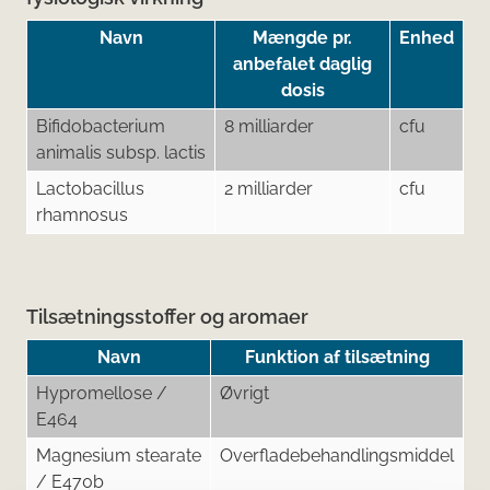
Navn
Mængde pr.
Enhed
anbefalet daglig
dosis
Bifidobacterium
8 milliarder
cfu
animalis subsp. lactis
Lactobacillus
2 milliarder
cfu
rhamnosus
Tilsætningsstoffer og aromaer
Navn
Funktion af tilsætning
Hypromellose /
Øvrigt
E464
Magnesium stearate
Overfladebehandlingsmiddel
/ E470b