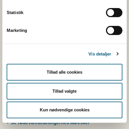
Andre stoffer end vitaminer og
mineraler med ernæringsmæssig eller
Statistik
fysiologisk virkning.
Tilsætningsstoffer og aromaer.
Marketing
Øvrige ingredienser.
Du kan som forbruger læse mere om kosttilskud
her
Vis detaljer
Du kan også finde kontaktoplysninger på den
virksomhed, som har anmeldt produktet. Hvis du
Tillad alle cookies
klikker på virksomhedens navn, kan du se
virksomhedens smiley-status og de seneste
Tillad valgte
kontrolrapporter.
Den fødevareafdeling, der fører tilsyn med
Kun nødvendige cookies
virksomheden, er angivet.
Se fødevareafdelingernes adresser