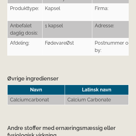
Produkttype:
Kapsel
Firma:
Anbefalet
1 kapsel
Adresse:
daglig dosis:
Afdeling:
FødevareØst
Postnummer og
by:
Øvrige ingredienser
Navn
Latinsk navn
Calciumcarbonat
Calcium Carbonate
Andre stoffer med ernæringsmæssig eller
fysiologisk virkning