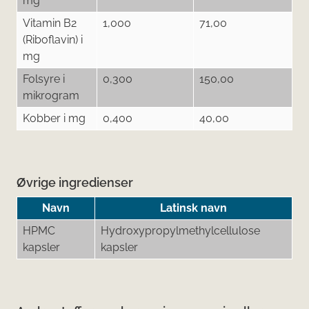
mg
Vitamin B2
1,000
71,00
(Riboflavin) i
mg
Folsyre i
0,300
150,00
mikrogram
Kobber i mg
0,400
40,00
Øvrige ingredienser
Navn
Latinsk navn
HPMC
Hydroxypropylmethylcellulose
kapsler
kapsler