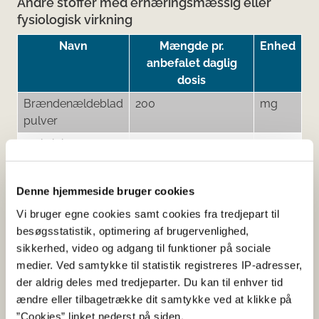
Andre stoffer med ernæringsmæssig eller
fysiologisk virkning
Navn
Mængde pr.
Enhed
anbefalet daglig
dosis
Brændenældeblad
200
mg
pulver
L-histidin
200
mg
Denne hjemmeside bruger cookies
Tilsætningsstoffer og aromaer
Vi bruger egne cookies samt cookies fra tredjepart til
besøgsstatistik, optimering af brugervenlighed,
Navn
Funktion af
sikkerhed, video og adgang til funktioner på sociale
tilsætning
medier. Ved samtykke til statistik registreres IP-adresser,
Mellemkædede triglycerider fra
Øvrigt
der aldrig deles med tredjeparter. Du kan til enhver tid
kokosolie
ændre eller tilbagetrække dit samtykke ved at klikke på
”Cookies” linket nederst på siden.