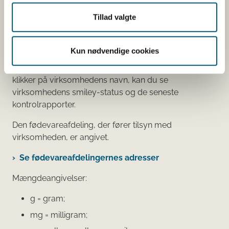
Øvrige ingredienser.
Tillad valgte
Du kan som forbruger læse mere om kosttilskud
her
Kun nødvendige cookies
Du kan også finde kontaktoplysninger på den
virksomhed, som har anmeldt produktet. Hvis du
klikker på virksomhedens navn, kan du se
virksomhedens smiley-status og de seneste
kontrolrapporter.
Den fødevareafdeling, der fører tilsyn med
virksomheden, er angivet.
Se fødevareafdelingernes adresser
Mængdeangivelser:
g = gram;
mg = milligram;