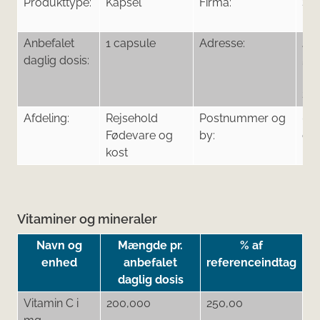
Produkttype:
Kapsel
Firma:
Sa
Ph
Anbefalet
1 capsule
Adresse:
Jä
daglig dosis:
53,
Li
Sve
Afdeling:
Rejsehold
Postnummer og
00
Fødevare og
by:
opl
kost
Vitaminer og mineraler
Navn og
Mængde pr.
% af
enhed
anbefalet
referenceindtag
daglig dosis
Vitamin C i
200,000
250,00