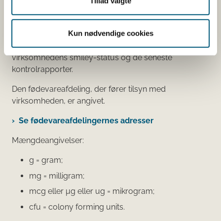
Tillad valgte
her
Du kan også finde kontaktoplysninger på den
Kun nødvendige cookies
virksomhed, som har anmeldt produktet. Hvis du
klikker på virksomhedens navn, kan du se
virksomhedens smiley-status og de seneste
kontrolrapporter.
Den fødevareafdeling, der fører tilsyn med
virksomheden, er angivet.
Se fødevareafdelingernes adresser
Mængdeangivelser:
g = gram;
mg = milligram;
mcg eller μg eller ug = mikrogram;
cfu = colony forming units.