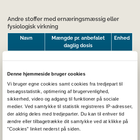
Andre stoffer med ernæringsmæssig eller
fysiologisk virkning
Navn
Mængde pr. anbefalet
Enhed
daglig dosis
Humle
200
mg
Hørfrø
720
mg
ekstrakt
Denne hjemmeside bruger cookies
Vi bruger egne cookies samt cookies fra tredjepart til
Rødkløver
240
mg
besøgsstatistik, optimering af brugervenlighed,
ekstrakt
sikkerhed, video og adgang til funktioner på sociale
Salvie
240
mg
medier. Ved samtykke til statistik registreres IP-adresser,
ekstrakt
der aldrig deles med tredjeparter. Du kan til enhver tid
ændre eller tilbagetrække dit samtykke ved at klikke på
”Cookies” linket nederst på siden.