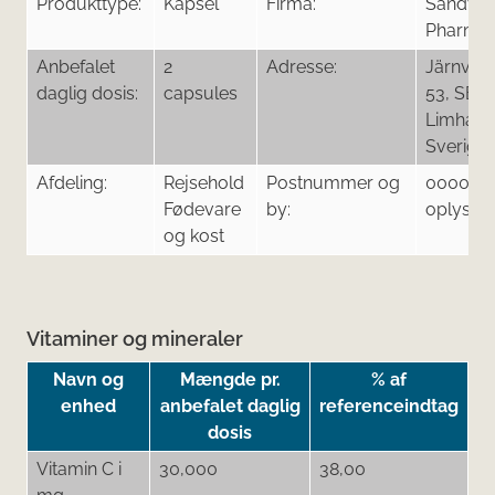
Produkttype:
Kapsel
Firma:
Sandvig
Pharma
Anbefalet
2
Adresse:
Järnväg
daglig dosis:
capsules
53, SE -
Limham
Sverige
Afdeling:
Rejsehold
Postnummer og
0000 Ma
Fødevare
by:
oplysni
og kost
Vitaminer og mineraler
Navn og
Mængde pr.
% af
enhed
anbefalet daglig
referenceindtag
dosis
Vitamin C i
30,000
38,00